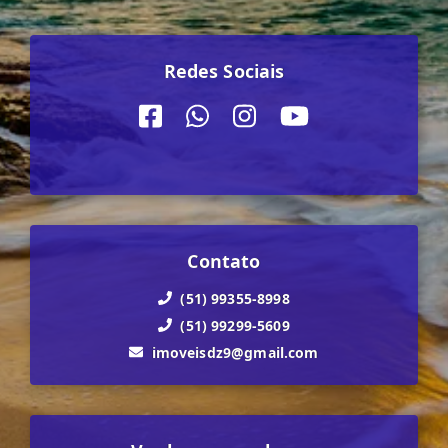
Redes Sociais
Contato
(51) 99355-8998
(51) 99299-5609
imoveisdz9@gmail.com