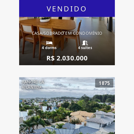
VENDIDO
CASA/SOBRADO EM CONDOMÍNIO
4 dorms
4 suítes
R$ 2.030.000
XANGRI-LÁ
1875
ATLÂNTIDA