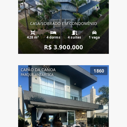
CASA/SOBRADO EM CONDOMÍNIO
428 m²
4 dorms
4 suítes
1 vaga
R$ 3.900.000
CAPÃO DA CANOA
1860
PARQUE ANTÁRTICA