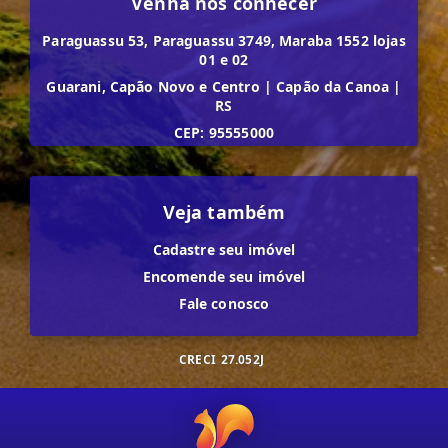
Venha nos conhecer
Paraguassu 53, Paraguassu 3749, Maraba 1552 lojas
01 e 02
Guarani, Capão Novo e Centro
|
Capão da Canoa
|
RS
CEP: 95555000
Veja também
Cadastre seu imóvel
Encomende seu imóvel
Fale conosco
CRECI
27.052J