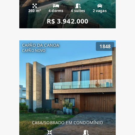
260 m²
4 dorms
4 suítes
2 vagas
R$ 3.942.000
CAPÃO DA CANOA
1848
CAPÃO NOVO
CASA/SOBRADO EM CONDOMÍNIO