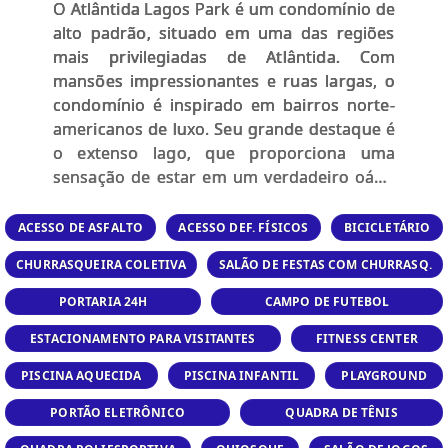
O Atlântida Lagos Park é um condomínio de
alto padrão, situado em uma das regiões
mais privilegiadas de Atlântida. Com
mansões impressionantes e ruas largas, o
condomínio é inspirado em bairros norte-
americanos de luxo. Seu grande destaque é
o extenso lago, que proporciona uma
sensação de estar em um verdadeiro oásis
no coração da cidade. A infraestrutura de
lazer é completa, oferecendo diversas
ACESSO DE ASFALTO
ACESSO DEF. FÍSICOS
BICICLETÁRIO
opções para o entretenimento e bem-estar
CHURRASQUEIRA COLETIVA
SALÃO DE FESTAS COM CHURRASQ.
dos moradores.
PORTARIA 24H
CAMPO DE FUTEBOL
ESTACIONAMENTO PARA VISITANTES
FITNESS CENTER
PISCINA AQUECIDA
PISCINA INFANTIL
PLAYGROUND
PORTÃO ELETRÔNICO
QUADRA DE TÊNIS