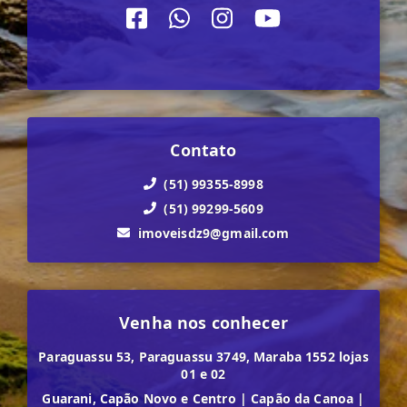
Contato
(51) 99355-8998
(51) 99299-5609
imoveisdz9@gmail.com
Venha nos conhecer
Paraguassu 53, Paraguassu 3749, Maraba 1552 lojas
01 e 02
Guarani, Capão Novo e Centro
|
Capão da Canoa
|