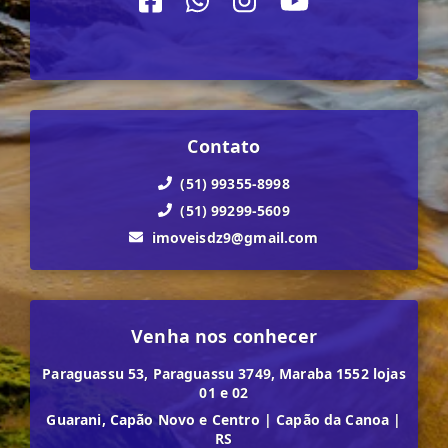
Contato
(51) 99355-8998
(51) 99299-5609
imoveisdz9@gmail.com
Venha nos conhecer
Paraguassu 53, Paraguassu 3749, Maraba 1552 lojas
01 e 02
Guarani, Capão Novo e Centro
|
Capão da Canoa
|
RS