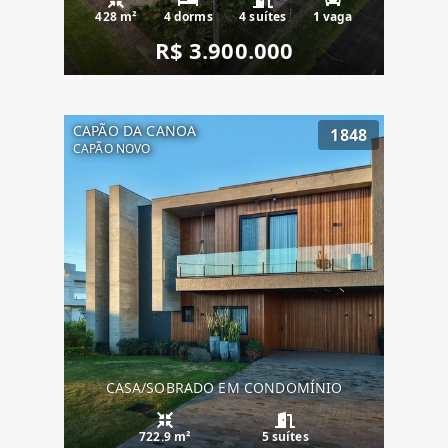
428 m²
4 dorms
4 suítes
1 vaga
R$ 3.900.000
CAPÃO DA CANOA
1848
CAPÃO NOVO
CASA/SOBRADO EM CONDOMÍNIO
722.9 m²
5 suítes