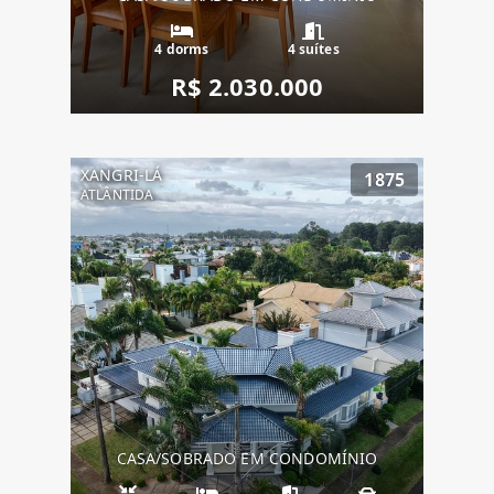
4 dorms
4 suítes
R$ 2.030.000
XANGRI-LÁ
1875
ATLÂNTIDA
CASA/SOBRADO EM CONDOMÍNIO