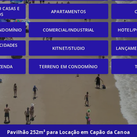
 CASAS E
APARTAMENTOS
OS
NDOMÍNIO
COMERCIAL/INDUSTRIAL
HOTEL/P
CIDADES
KITNET/STUDIO
LANÇAME
ZENDA
TERRENO EM CONDOMÍNIO
Pavilhão 252m² para Locação em Capão da Canoa