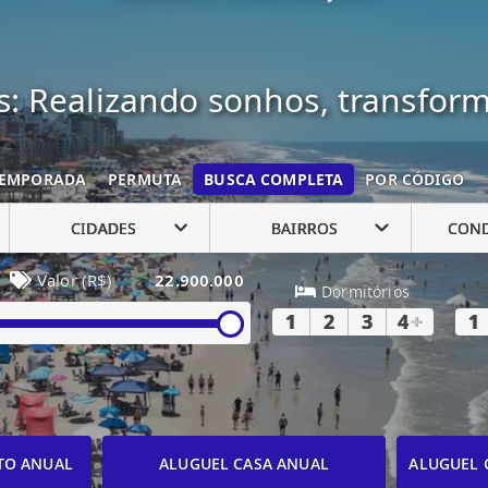
: Realizando sonhos, transfor
EMPORADA
PERMUTA
BUSCA COMPLETA
POR CÓDIGO
CIDADES
BAIRROS
CON
Valor (R$)
22.900.000
Dormitórios
1
2
3
4
+
1
TO ANUAL
ALUGUEL CASA ANUAL
ALUGUEL 