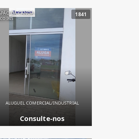
APÃO DA CANOA
1841
CO ÍRIS
ALUGUEL COMERCIAL/INDUSTRIAL
Consulte-nos