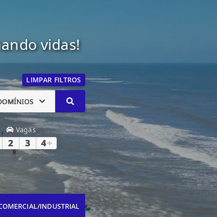
mando vidas!
LIMPAR FILTROS
DOMÍNIOS
Vagas
2
3
4
+
COMERCIAL/INDUSTRIAL