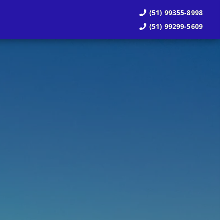
(51) 99355-8998
(51) 99299-5609