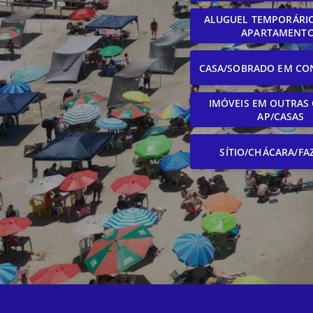
ALUGUEL TEMPORÁRIO
APARTAMENT
CASA/SOBRADO EM CO
IMÓVEIS EM OUTRAS 
AP/CASAS
SÍTIO/CHÁCARA/FA