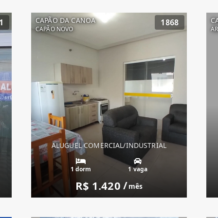
CAPÃO DA CANOA
C
1
1868
CAPÃO NOVO
AR
ALUGUEL COMERCIAL/INDUSTRIAL
1 dorm
1 vaga
R$ 1.420
/
mês