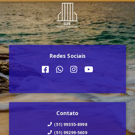
Redes Sociais
Contato
(51) 99355-8998
(51) 99299-5609