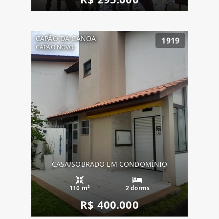
CAPÃO DA CANOA
1919
CAPÃO NOVO
CASA/SOBRADO EM CONDOMÍNIO
110 m²
2 dorms
R$ 400.000