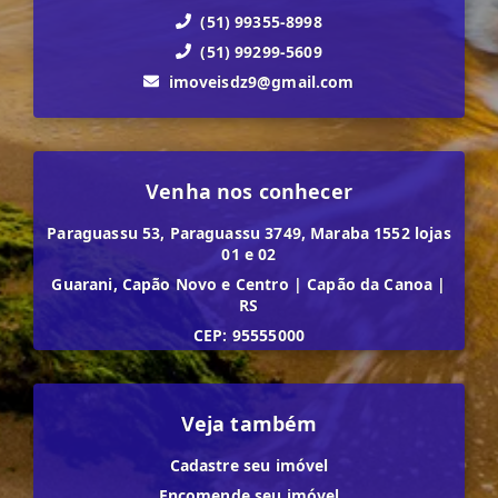
(51) 99355-8998
(51) 99299-5609
imoveisdz9@gmail.com
Venha nos conhecer
Paraguassu 53, Paraguassu 3749, Maraba 1552 lojas
01 e 02
Guarani, Capão Novo e Centro
|
Capão da Canoa
|
RS
CEP: 95555000
Veja também
Cadastre seu imóvel
Encomende seu imóvel