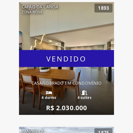
CAPÃO DA CANOA
1893
ZONA NOVA
VENDIDO
CASA/SOBRADO EM CONDOMÍNIO
4 dorms
4 suítes
R$ 2.030.000
XANGRI-LÁ
1875