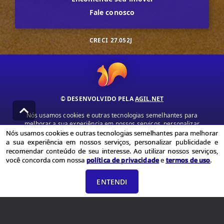
Fale conosco
CRECI
27.052J
© DESENVOLVIDO PELA
AGIL.NET
Nós usamos cookies e outras tecnologias semelhantes para
melhorar a sua experiência em nossos serviços, personalizar
publicidade e recomendar conteúdo de seu interesse. Ao utilizar
Nós usamos cookies e outras tecnologias semelhantes para melhorar
nossos serviços, você concorda com nossa política de privacidade e
a sua experiência em nossos serviços, personalizar publicidade e
termos de uso.
recomendar conteúdo de seu interesse. Ao utilizar nossos serviços,
você concorda com nossa
política de privacidade
e
termos de uso
.
Política de Privacidade
Termos de uso
ENTENDI