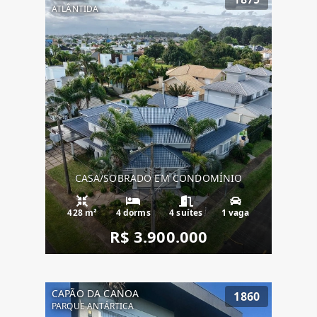
ATLÂNTIDA
CASA/SOBRADO EM CONDOMÍNIO
428 m²
4 dorms
4 suítes
1 vaga
R$ 3.900.000
CAPÃO DA CANOA
1860
PARQUE ANTÁRTICA