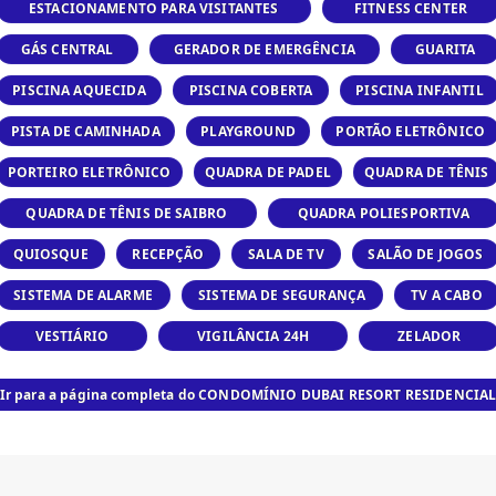
ESTACIONAMENTO PARA VISITANTES
FITNESS CENTER
GÁS CENTRAL
GERADOR DE EMERGÊNCIA
GUARITA
PISCINA AQUECIDA
PISCINA COBERTA
PISCINA INFANTIL
PISTA DE CAMINHADA
PLAYGROUND
PORTÃO ELETRÔNICO
PORTEIRO ELETRÔNICO
QUADRA DE PADEL
QUADRA DE TÊNIS
QUADRA DE TÊNIS DE SAIBRO
QUADRA POLIESPORTIVA
QUIOSQUE
RECEPÇÃO
SALA DE TV
SALÃO DE JOGOS
SISTEMA DE ALARME
SISTEMA DE SEGURANÇA
TV A CABO
VESTIÁRIO
VIGILÂNCIA 24H
ZELADOR
Ir para a página completa do CONDOMÍNIO DUBAI RESORT RESIDENCIA