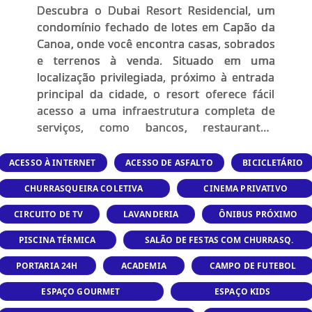
Descubra o Dubai Resort Residencial, um
condomínio fechado de lotes em Capão da
Canoa, onde você encontra casas, sobrados
e terrenos à venda. Situado em uma
localização privilegiada, próximo à entrada
principal da cidade, o resort oferece fácil
acesso a uma infraestrutura completa de
serviços, como bancos, restaurantes,
farmácias, shopping e hotéis. Com 40 mil
m² e 20 opções de lazer, há sempre uma
ACESSO À INTERNET
ACESSO DE ASFALTO
BICICLETÁRIO
atividade para combinar com seu estilo de
CHURRASQUEIRA COLETIVA
CINEMA PRIVATIVO
vida. Venha viver a experiência única que
Capão da Canoa tem a oferecer!
CIRCUITO DE TV
LAVANDERIA
ÔNIBUS PRÓXIMO
PISCINA TÉRMICA
SALÃO DE FESTAS COM CHURRASQ.
PORTARIA 24H
ACADEMIA
CAMPO DE FUTEBOL
ESPAÇO GOURMET
ESPAÇO KIDS