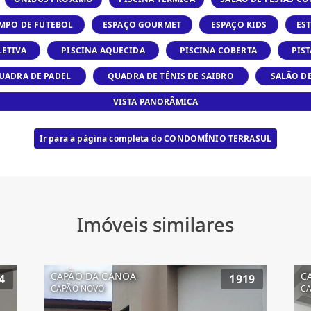
MPO DE FUTEBOL
ESPAÇO GOURMET
ESPAÇO KIDS
ES
LETIVA
PISCINA AQUECIDA
PISCINA COBERTA
PIST
UADRA DE PADEL
QUADRA DE TÊNIS DE SAIBRO
SALÃO D
VISTA PANORÂMICA
Ir para a página completa do CONDOMÍNIO TERRASUL
Imóveis similares
CAPÃO DA CANOA
C
4
1919
CAPÃO NOVO
C