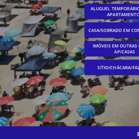
ALUGUEL TEMPORÁRIO
APARTAMENT
CASA/SOBRADO EM CO
IMÓVEIS EM OUTRAS 
AP/CASAS
SÍTIO/CHÁCARA/FA