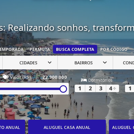
: Realizando sonhos, transfor
EMPORADA
PERMUTA
BUSCA COMPLETA
POR CÓDIGO
CIDADES
BAIRROS
CON
Valor (R$)
22.900.000
Dormitórios
1
2
3
4
+
1
TO ANUAL
ALUGUEL CASA ANUAL
ALUGUEL 