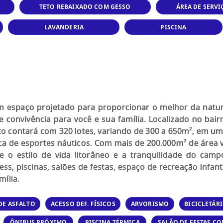
TETO REBAIXADO COM GESSO
ÁREA DE SERVI
LAVANDERIA
PISCINA
m espaço projetado para proporcionar o melhor da natu
de convivência para você e sua família. Localizado no bair
 contará com 320 lotes, variando de 300 a 650m², em uma
tica de esportes náuticos. Com mais de 200.000m² de área
re o estilo de vida litorâneo e a tranquilidade do ca
ess, piscinas, salões de festas, espaço de recreação infan
mília.
DE ASFALTO
ACESSO DEF. FÍSICOS
ARVORISMO
BICICLETÁR
ÔNIBUS PRÓXIMO
PISCINA TÉRMICA
SALÃO DE FESTAS C