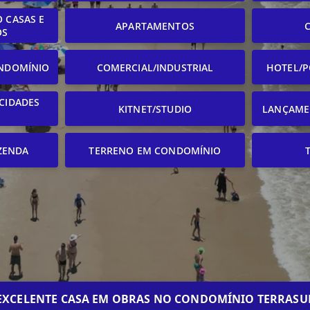
 CASAS E
APARTAMENTOS
OS
NDOMÍNIO
COMERCIAL/INDUSTRIAL
HOTEL/P
CIDADES
KITNET/STUDIO
LANÇAME
ZENDA
TERRENO EM CONDOMÍNIO
EXCELENTE CASA EM OBRAS NO CONDOMÍNIO TERRASU