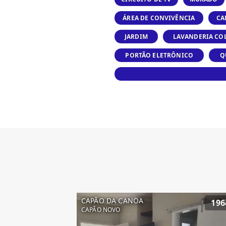
ÁREA DE CONVIVÊNCIA
CA
JARDIM
LAVANDERIA CO
PORTÃO ELETRÔNICO
Q
CAPÃO DA CANOA
196
CAPÃO NOVO