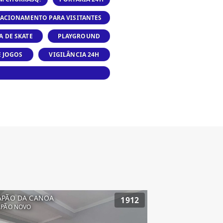
TACIONAMENTO PARA VISITANTES
A DE SKATE
PLAYGROUND
E JOGOS
VIGILÂNCIA 24H
APÃO DA CANOA
1912
APÃO NOVO