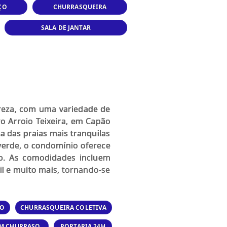
ÇO
CHURRASQUEIRA
SALA DE JANTAR
reza, com uma variedade de
ro Arroio Teixeira, em Capão
 das praias mais tranquilas
 verde, o condomínio oferece
mpo. As comodidades incluem
til e muito mais, tornando-se
IO
CHURRASQUEIRA COLETIVA
OM CHURRASQ.
PORTARIA 24H