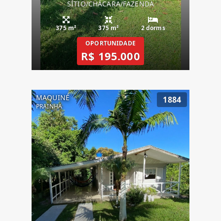
SÍTIO/CHÁCARA/FAZENDA
375 m²
375 m²
2 dorms
OPORTUNIDADE
R$ 195.000
MAQUINÉ
1884
PRAINHA