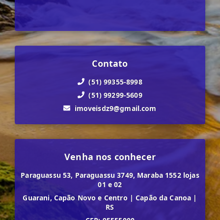
Contato
(51) 99355-8998
(51) 99299-5609
imoveisdz9@gmail.com
Venha nos conhecer
Paraguassu 53, Paraguassu 3749, Maraba 1552 lojas
01 e 02
Guarani, Capão Novo e Centro
|
Capão da Canoa
|
RS