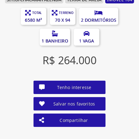
TOTAL
TERRENO
6580 M²
70 X 94
2 DORMITÓRIOS
1 BANHEIRO
1 VAGA
R$ 264.000
Tenho interesse
Salvar nos favoritos
Compartilhar