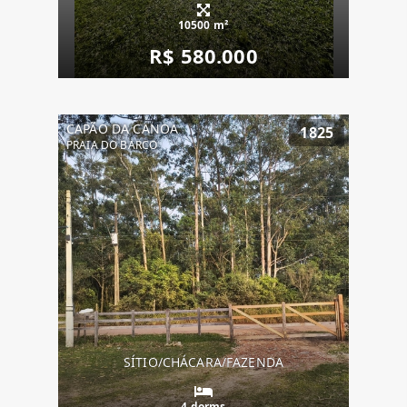
10500 m²
R$ 580.000
CAPÃO DA CANOA
1825
PRAIA DO BARCO
SÍTIO/CHÁCARA/FAZENDA
4 dorms