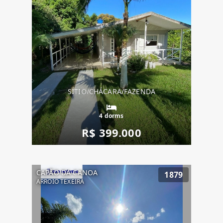
SÍTIO/CHÁCARA/FAZENDA
4 dorms
R$ 399.000
CAPÃO DA CANOA
1879
ARROIO TEXEIRA