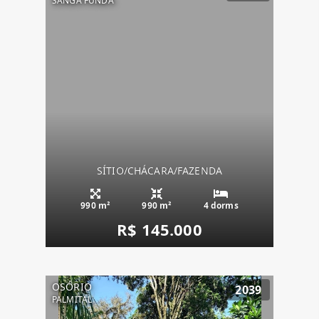
SANGA FUNDA
SÍTIO/CHÁCARA/FAZENDA
990 m²
990 m²
4 dorms
R$ 145.000
OSÓRIO
2039
PALMITAL