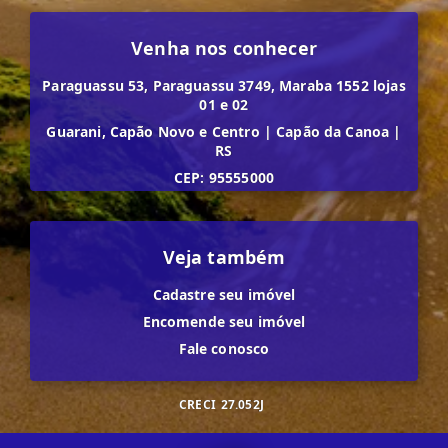
Venha nos conhecer
Paraguassu 53, Paraguassu 3749, Maraba 1552 lojas
01 e 02
Guarani, Capão Novo e Centro
|
Capão da Canoa
|
RS
CEP: 95555000
Veja também
Cadastre seu imóvel
Encomende seu imóvel
Fale conosco
CRECI
27.052J