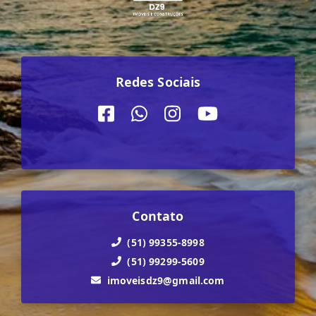
Redes Sociais
Contato
(51) 99355-8998
(51) 99299-5609
imoveisdz9@gmail.com