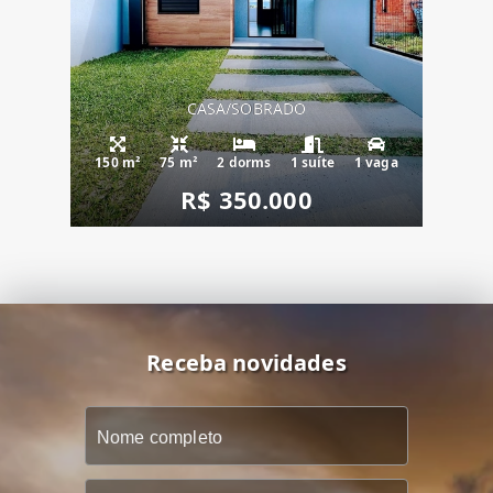
CASA/SOBRADO
150 m²
75 m²
2 dorms
1 suíte
1 vaga
R$ 350.000
Receba novidades