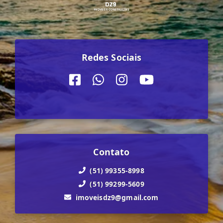
Redes Sociais
Contato
(51) 99355-8998
(51) 99299-5609
imoveisdz9@gmail.com