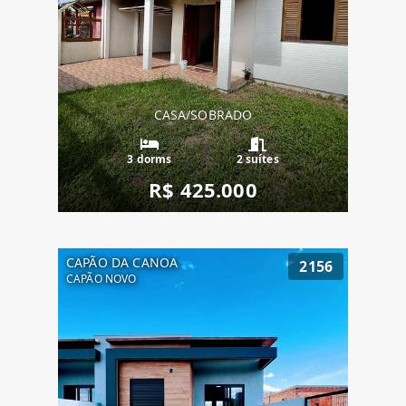
CASA/SOBRADO
3 dorms
2 suítes
R$ 425.000
CAPÃO DA CANOA
2156
CAPÃO NOVO