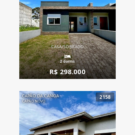
CASA/SOBRADO
2 dorms
R$ 298.000
CAPÃO DA CANOA
2158
CAPÃO NOVO