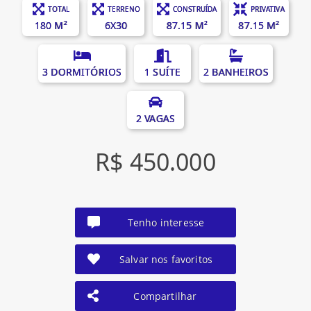
TOTAL
TERRENO
CONSTRUÍDA
PRIVATIVA
180 M²
6X30
87.15 M²
87.15 M²
3 DORMITÓRIOS
1 SUÍTE
2 BANHEIROS
2 VAGAS
R$ 450.000
Tenho interesse
Salvar nos favoritos
Compartilhar