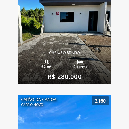
CASA/SOBRADO
62 m²
2 dorms
R$ 280.000
CAPÃO DA CANOA
2160
CAPÃO NOVO