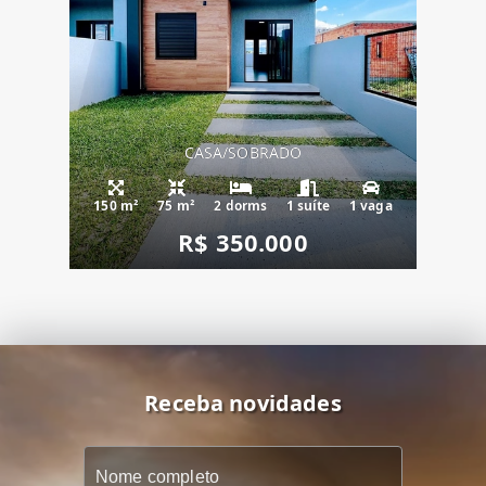
CASA/SOBRADO
150 m²
75 m²
2 dorms
1 suíte
1 vaga
R$ 350.000
Receba novidades