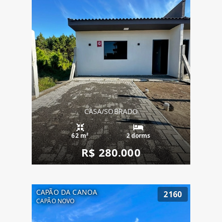
CASA/SOBRADO
62 m²
2 dorms
R$ 280.000
CAPÃO DA CANOA
2160
CAPÃO NOVO