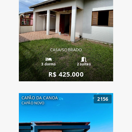
CASA/SOBRADO
3 dorms
2 suítes
R$ 425.000
CAPÃO DA CANOA
2156
CAPÃO NOVO