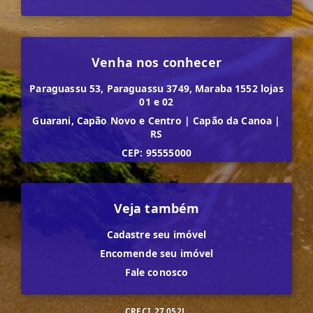
Venha nos conhecer
Paraguassu 53, Paraguassu 3749, Maraba 1552 lojas
01 e 02
Guarani, Capão Novo e Centro
|
Capão da Canoa
|
RS
CEP: 95555000
Veja também
Cadastre seu imóvel
Encomende seu imóvel
Fale conosco
CRECI
27.052J