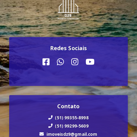
Redes Sociais
Contato
(51) 99355-8998
(51) 99299-5609
imoveisdz9@gmail.com