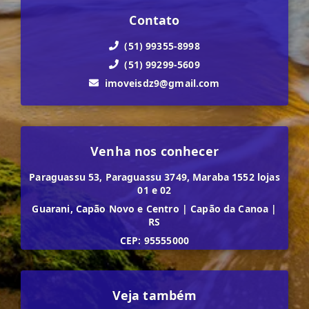
Contato
(51) 99355-8998
(51) 99299-5609
imoveisdz9@gmail.com
Venha nos conhecer
Paraguassu 53, Paraguassu 3749, Maraba 1552 lojas
01 e 02
Guarani, Capão Novo e Centro
|
Capão da Canoa
|
RS
CEP: 95555000
Veja também