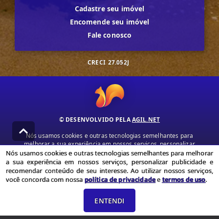
Cadastre seu imóvel
Encomende seu imóvel
Fale conosco
CRECI
27.052J
© DESENVOLVIDO PELA
AGIL.NET
Nós usamos cookies e outras tecnologias semelhantes para
melhorar a sua experiência em nossos serviços, personalizar
publicidade e recomendar conteúdo de seu interesse. Ao utilizar
Nós usamos cookies e outras tecnologias semelhantes para melhorar
nossos serviços, você concorda com nossa política de privacidade e
a sua experiência em nossos serviços, personalizar publicidade e
termos de uso.
recomendar conteúdo de seu interesse. Ao utilizar nossos serviços,
você concorda com nossa
política de privacidade
e
termos de uso
.
Política de Privacidade
Termos de uso
ENTENDI