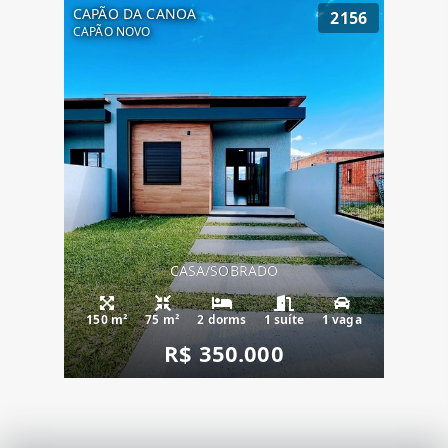
CAPÃO DA CANOA
2156
CAPÃO NOVO
CASA/SOBRADO
150 m²
75 m²
2 dorms
1 suíte
1 vaga
R$ 350.000