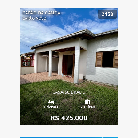
CAPÃO DA CANOA
2158
CAPÃO NOVO
CASA/SOBRADO
3 dorms
2 suítes
R$ 425.000