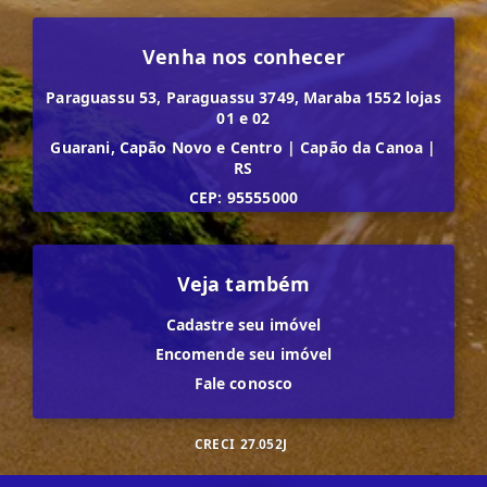
Venha nos conhecer
Paraguassu 53, Paraguassu 3749, Maraba 1552 lojas
01 e 02
Guarani, Capão Novo e Centro
|
Capão da Canoa
|
RS
CEP: 95555000
Veja também
Cadastre seu imóvel
Encomende seu imóvel
Fale conosco
CRECI
27.052J