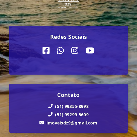
Redes Sociais
Contato
(51) 99355-8998
(51) 99299-5609
imoveisdz9@gmail.com