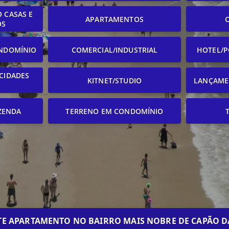
 CASAS E
APARTAMENTOS
OS
NDOMÍNIO
COMERCIAL/INDUSTRIAL
HOTEL/P
CIDADES
KITNET/STUDIO
LANÇAME
ZENDA
TERRENO EM CONDOMÍNIO
TE APARTAMENTO NO BAIRRO MAIS NOBRE DE CAPÃO D