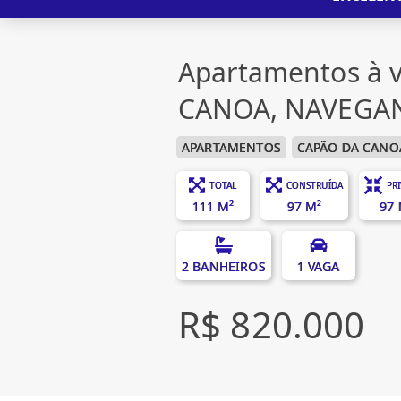
Apartamentos à 
CANOA, NAVEGA
APARTAMENTOS
CAPÃO DA CANO
TOTAL
CONSTRUÍDA
PR
111 M²
97 M²
97 
2 BANHEIROS
1 VAGA
R$ 820.000