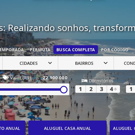
: Realizando sonhos, transfor
EMPORADA
PERMUTA
BUSCA COMPLETA
POR CÓDIGO
CIDADES
BAIRROS
CON
Valor (R$)
22.900.000
Dormitórios
1
2
3
4
+
1
TO ANUAL
ALUGUEL CASA ANUAL
ALUGUEL 