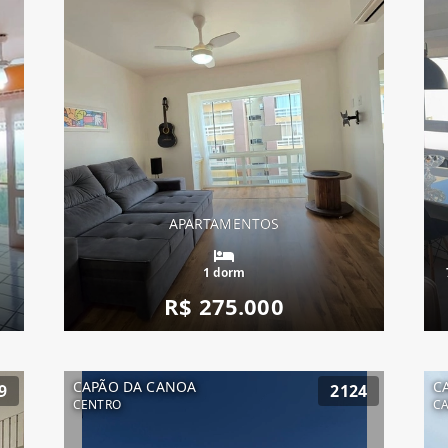
APARTAMENTOS
1 dorm
R$ 275.000
CAPÃO DA CANOA
C
9
2124
CENTRO
C