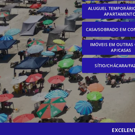
ALUGUEL TEMPORÁRIO
APARTAMENT
CASA/SOBRADO EM CO
IMÓVEIS EM OUTRAS 
AP/CASAS
SÍTIO/CHÁCARA/FA
EXCELEN