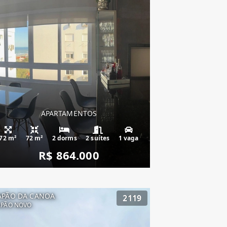
APARTAMENTOS
72 m²
72 m²
2 dorms
2 suítes
1 vaga
R$ 864.000
APÃO DA CANOA
2119
APÃO NOVO