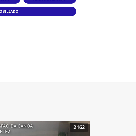
OBILIADO
APÃO DA CANOA
2162
ENTRO