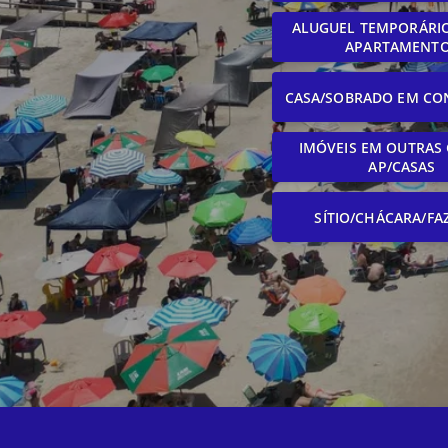
ALUGUEL TEMPORÁRIO
APARTAMENT
CASA/SOBRADO EM CO
IMÓVEIS EM OUTRAS 
AP/CASAS
SÍTIO/CHÁCARA/FA