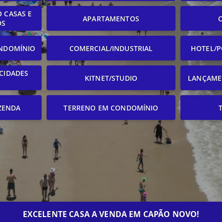
 CASAS E
APARTAMENTOS
OS
NDOMÍNIO
COMERCIAL/INDUSTRIAL
HOTEL/P
CIDADES
KITNET/STUDIO
LANÇAME
ZENDA
TERRENO EM CONDOMÍNIO
EXCELENTE CASA A VENDA EM CAPÃO NOVO!