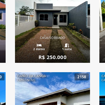
CASA/SOBRADO
2 dorms
1 suíte
R$ 250.000
CAPÃO DA CANOA
C
0
2158
CAPÃO NOVO
C