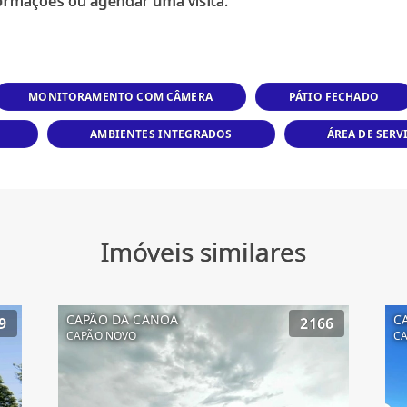
MONITORAMENTO COM CÂMERA
PÁTIO FECHADO
AMBIENTES INTEGRADOS
ÁREA DE SERV
Imóveis similares
CAPÃO DA CANOA
C
9
2166
CAPÃO NOVO
CA