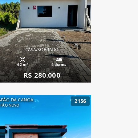
CASA/SOBRADO
62 m²
2 dorms
R$ 280.000
APÃO DA CANOA
2156
APÃO NOVO