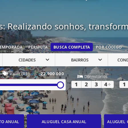
: Realizando sonhos, transfor
EMPORADA
PERMUTA
BUSCA COMPLETA
POR CÓDIGO
CIDADES
BAIRROS
CON
Valor (R$)
22.900.000
Dormitórios
1
2
3
4
+
1
TO ANUAL
ALUGUEL CASA ANUAL
ALUGUEL 