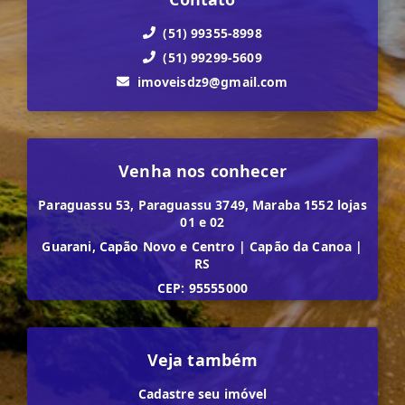
(51) 99355-8998
(51) 99299-5609
imoveisdz9@gmail.com
Venha nos conhecer
Paraguassu 53, Paraguassu 3749, Maraba 1552 lojas
01 e 02
Guarani, Capão Novo e Centro
|
Capão da Canoa
|
RS
CEP: 95555000
Veja também
Cadastre seu imóvel