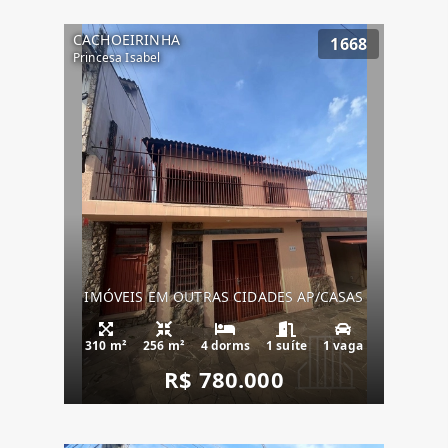
CACHOEIRINHA
1668
Princesa Isabel
IMÓVEIS EM OUTRAS CIDADES AP/CASAS
310 m²
256 m²
4 dorms
1 suíte
1 vaga
R$ 780.000