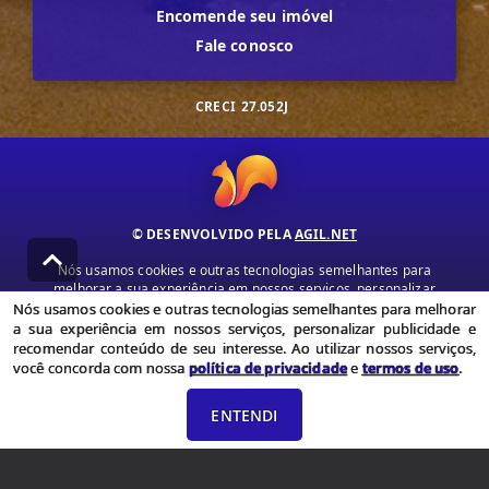
Encomende seu imóvel
Fale conosco
CRECI
27.052J
© DESENVOLVIDO PELA
AGIL.NET
Nós usamos cookies e outras tecnologias semelhantes para
melhorar a sua experiência em nossos serviços, personalizar
publicidade e recomendar conteúdo de seu interesse. Ao utilizar
Nós usamos cookies e outras tecnologias semelhantes para melhorar
nossos serviços, você concorda com nossa política de privacidade e
a sua experiência em nossos serviços, personalizar publicidade e
termos de uso.
recomendar conteúdo de seu interesse. Ao utilizar nossos serviços,
você concorda com nossa
política de privacidade
e
termos de uso
.
Política de Privacidade
Termos de uso
ENTENDI