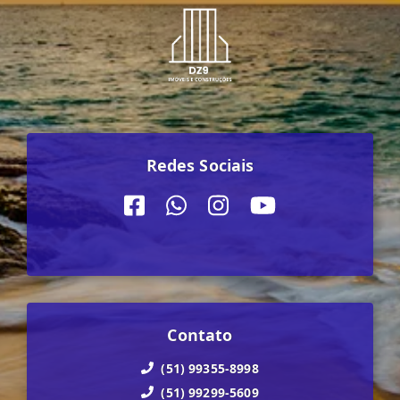
Redes Sociais
Contato
(51) 99355-8998
(51) 99299-5609