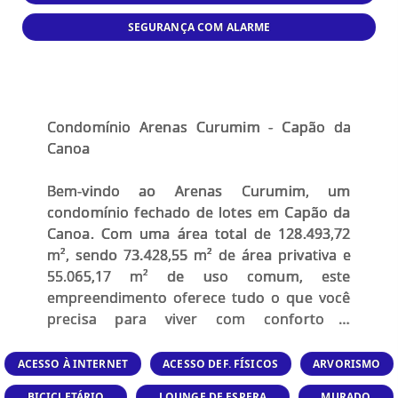
SEGURANÇA COM ALARME
Condomínio Arenas Curumim - Capão da
Canoa
Bem-vindo ao Arenas Curumim, um
condomínio fechado de lotes em Capão da
Canoa. Com uma área total de 128.493,72
m², sendo 73.428,55 m² de área privativa e
55.065,17 m² de uso comum, este
empreendimento oferece tudo o que você
precisa para viver com conforto e
tranquilidade. O condomínio dispõe de 233
lotes residenciais a partir de 300 m² (12x25),
ACESSO À INTERNET
ACESSO DEF. FÍSICOS
ARVORISMO
além de contar com pórtico de acesso,
BICICLETÁRIO
LOUNGE DE ESPERA
MURADO