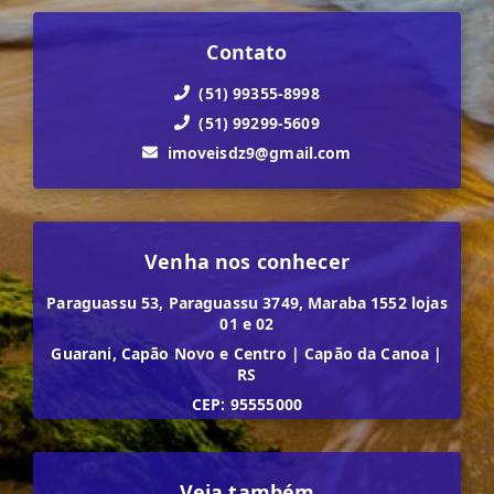
Contato
(51) 99355-8998
(51) 99299-5609
imoveisdz9@gmail.com
Venha nos conhecer
Paraguassu 53, Paraguassu 3749, Maraba 1552 lojas
01 e 02
Guarani, Capão Novo e Centro
|
Capão da Canoa
|
RS
CEP: 95555000
Veja também