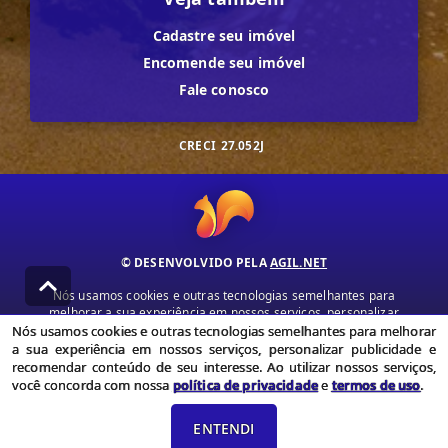
Cadastre seu imóvel
Encomende seu imóvel
Fale conosco
CRECI
27.052J
© DESENVOLVIDO PELA
AGIL.NET
Nós usamos cookies e outras tecnologias semelhantes para
melhorar a sua experiência em nossos serviços, personalizar
publicidade e recomendar conteúdo de seu interesse. Ao utilizar
Nós usamos cookies e outras tecnologias semelhantes para melhorar
nossos serviços, você concorda com nossa política de privacidade e
a sua experiência em nossos serviços, personalizar publicidade e
termos de uso.
recomendar conteúdo de seu interesse. Ao utilizar nossos serviços,
você concorda com nossa
política de privacidade
e
termos de uso
.
Política de Privacidade
Termos de uso
ENTENDI