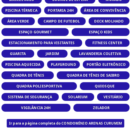
administração, e serviços de apoio. A mata
nativa preservada traz um toque especial
PISCINA TÉRMICA
PORTARIA 24H
ÁREA DE CONVIVÊNCIA
ao ambiente, enquanto o clube social e o
ÁREA VERDE
CAMPO DE FUTEBOL
DECK MOLHADO
espelho d''água de 4.000 m² proporcionam
momentos de lazer e descontração,
ESPAÇO GOURMET
ESPAÇO KIDS
incluindo uma prainha artificial perfeita
ESTACIONAMENTO PARA VISITANTES
FITNESS CENTER
para relaxar.
GUARITA
JARDIM
LAVANDERIA COLETIVA
PISCINA AQUECIDA
PLAYGROUND
PORTÃO ELETRÔNICO
QUADRA DE TÊNIS
QUADRA DE TÊNIS DE SAIBRO
QUADRA POLIESPORTIVA
QUIOSQUE
SISTEMA DE SEGURANÇA
SOLARIUM
VESTIÁRIO
VIGILÂNCIA 24H
ZELADOR
Ir para a página completa do CONDOMÍNIO ARENAS CURUMIM