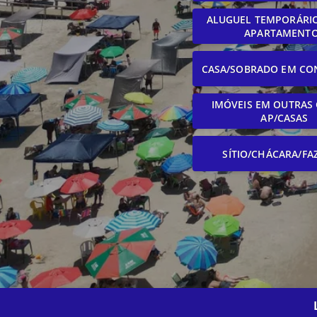
ALUGUEL TEMPORÁRIO
APARTAMENT
CASA/SOBRADO EM CO
IMÓVEIS EM OUTRAS 
AP/CASAS
SÍTIO/CHÁCARA/FA