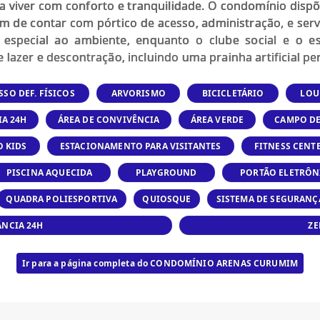
a viver com conforto e tranquilidade. O condomínio dispõe
lém de contar com pórtico de acesso, administração, e serv
especial ao ambiente, enquanto o clube social e o e
zer e descontração, incluindo uma prainha artificial perf
SSO DEF. FÍSICOS
ARVORISMO
BICICLETÁRIO
LOU
IA 24H
ÁREA DE CONVIVÊNCIA
ÁREA VERDE
CAMPO DE
O KIDS
ESTACIONAMENTO PARA VISITANTES
FITNESS CENT
PISCINA AQUECIDA
PLAYGROUND
PORTÃO ELETRÔN
QUADRA POLIESPORTIVA
QUIOSQUE
SISTEMA DE SEGURANÇ
ÂNCIA 24H
ZE
Ir para a página completa do CONDOMÍNIO ARENAS CURUMIM