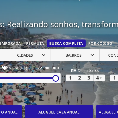
: Realizando sonhos, transfor
EMPORADA
PERMUTA
BUSCA COMPLETA
POR CÓDIGO
CIDADES
BAIRROS
CON
Valor (R$)
22.900.000
Dormitórios
1
2
3
4
+
1
TO ANUAL
ALUGUEL CASA ANUAL
ALUGUEL 