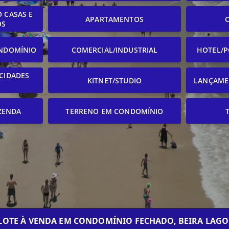
 CASAS E
APARTAMENTOS
OS
NDOMÍNIO
COMERCIAL/INDUSTRIAL
HOTEL/P
CIDADES
KITNET/STUDIO
LANÇAME
ZENDA
TERRENO EM CONDOMÍNIO
LOTE À VENDA EM CONDOMÍNIO FECHADO, BEIRA LAGO