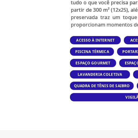
tudo o que você precisa par
partir de 300 m² (12x25), a
preservada traz um toque 
proporcionam momentos de la
ACESSO À INTERNET
ACE
PISCINA TÉRMICA
PORTAR
ESPAÇO GOURMET
ESPAÇ
LAVANDERIA COLETIVA
QUADRA DE TÊNIS DE SAIBRO
VIGIL