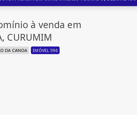
omínio à venda em
A, CURUMIM
ÃO DA CANOA
IMÓVEL 596