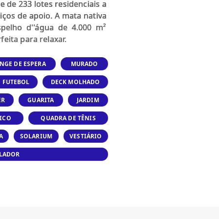
 de 233 lotes residenciais a
iços de apoio. A mata nativa
spelho d''água de 4.000 m²
eita para relaxar.
NGE DE ESPERA
MURADO
 FUTEBOL
DECK MOLHADO
ER
GUARITA
JARDIM
ICO
QUADRA DE TÊNIS
A
SOLARIUM
VESTIÁRIO
LADOR