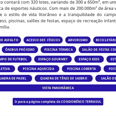
 contará com 320 lotes, variando de 300 a 650m², em uma
tica de esportes náuticos. Com mais de 200.000m² de área
re o estilo de vida litorâneo e a tranquilidade do ca
ess, piscinas, salões de festas, espaço de recreação infan
mília.
DE ASFALTO
ACESSO DEF. FÍSICOS
ARVORISMO
BICICLETÁR
ÔNIBUS PRÓXIMO
PISCINA TÉRMICA
SALÃO DE FESTAS C
MPO DE FUTEBOL
ESPAÇO GOURMET
ESPAÇO KIDS
ES
LETIVA
PISCINA AQUECIDA
PISCINA COBERTA
PIST
UADRA DE PADEL
QUADRA DE TÊNIS DE SAIBRO
SALÃO D
VISTA PANORÂMICA
Ir para a página completa do CONDOMÍNIO TERRASUL