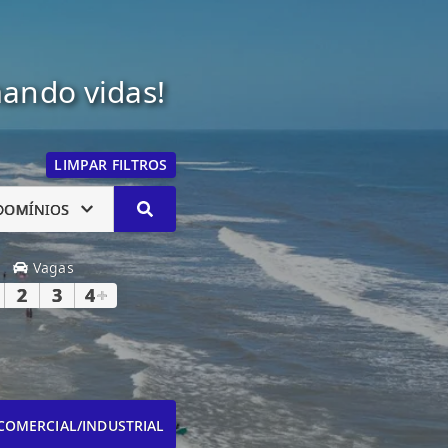
mando vidas!
LIMPAR FILTROS
DOMÍNIOS
Vagas
2
3
4
+
COMERCIAL/INDUSTRIAL