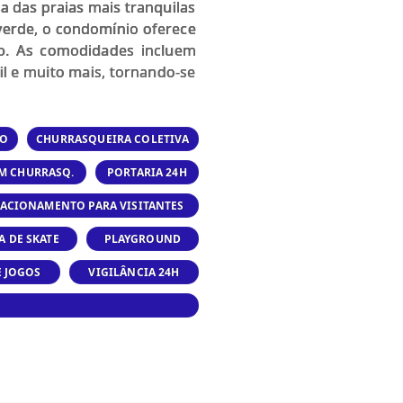
 das praias mais tranquilas
 verde, o condomínio oferece
mpo. As comodidades incluem
til e muito mais, tornando-se
IO
CHURRASQUEIRA COLETIVA
OM CHURRASQ.
PORTARIA 24H
TACIONAMENTO PARA VISITANTES
A DE SKATE
PLAYGROUND
E JOGOS
VIGILÂNCIA 24H