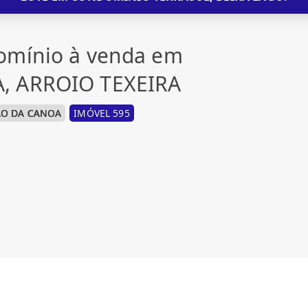
omínio à venda em
, ARROIO TEXEIRA
ÃO DA CANOA
IMÓVEL 595