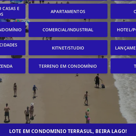
 CASAS E
APARTAMENTOS
OS
NDOMÍNIO
COMERCIAL/INDUSTRIAL
HOTEL/P
CIDADES
KITNET/STUDIO
LANÇAME
ZENDA
TERRENO EM CONDOMÍNIO
LOTE EM CONDOMINIO TERRASUL, BEIRA LAGO!