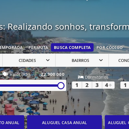
: Realizando sonhos, transfor
EMPORADA
PERMUTA
BUSCA COMPLETA
POR CÓDIGO
CIDADES
BAIRROS
CON
Valor (R$)
22.900.000
Dormitórios
1
2
3
4
+
1
TO ANUAL
ALUGUEL CASA ANUAL
ALUGUEL 