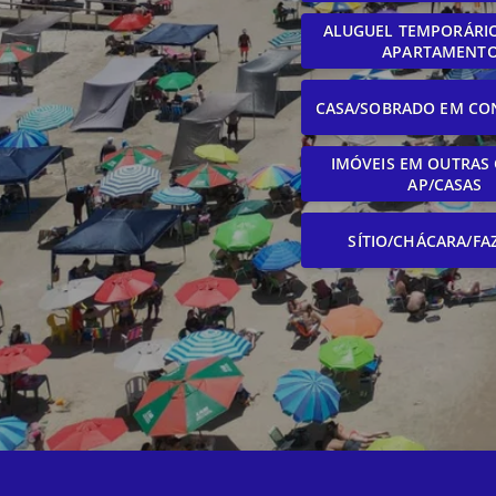
ALUGUEL TEMPORÁRIO
APARTAMENT
CASA/SOBRADO EM CO
IMÓVEIS EM OUTRAS 
AP/CASAS
SÍTIO/CHÁCARA/FA