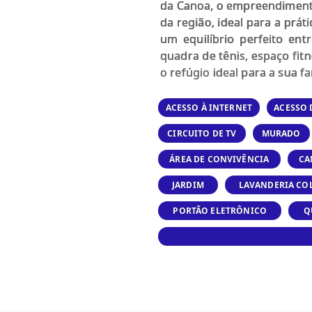
da Canoa, o empreendimento
da região, ideal para a prá
um equilíbrio perfeito ent
quadra de tênis, espaço fitn
o refúgio ideal para a sua fa
ACESSO À INTERNET
ACESSO 
CIRCUITO DE TV
MURADO
ÁREA DE CONVIVÊNCIA
CA
JARDIM
LAVANDERIA CO
PORTÃO ELETRÔNICO
Q