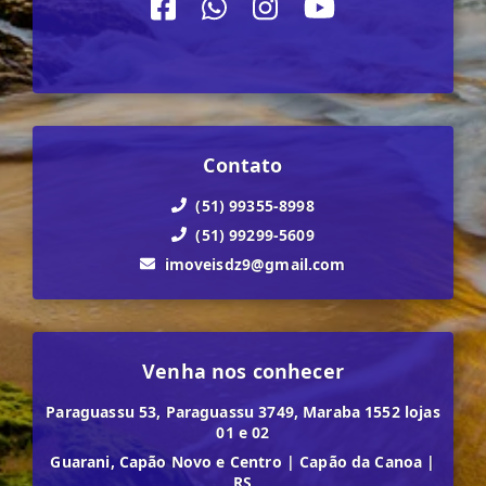
Contato
(51) 99355-8998
(51) 99299-5609
imoveisdz9@gmail.com
Venha nos conhecer
Paraguassu 53, Paraguassu 3749, Maraba 1552 lojas
01 e 02
Guarani, Capão Novo e Centro
|
Capão da Canoa
|
RS