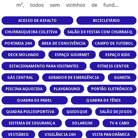
m², todos sem vizinhos de fundos,
garantindo privacidade. Com 5 hectares de
espelho d''água, que representa 16% da
ACESSO DE ASFALTO
BICICLETÁRIO
área total, o urbanismo do Costa Serena
CHURRASQUEIRA COLETIVA
SALÃO DE FESTAS COM CHURRASQ.
privilegia a tranquilidade e o convívio. Aqui,
você não precisa pegar o carro para ir à
PORTARIA 24H
ÁREA DE CONVIVÊNCIA
CAMPO DE FUTEBOL
praia. Um lindo boulevard atravessa o
DECK MOLHADO
ESPAÇO GOURMET
ESPAÇO KIDS
condomínio, levando você diretamente à
areia. A maioria dos acessos termina em
ESTACIONAMENTO PARA VISITANTES
FITNESS CENTER
cul-de-sac, restringindo a circulação de
GÁS CENTRAL
GERADOR DE EMERGÊNCIA
GUARITA
veículos e proporcionando um ambiente
seguro e acolhedor. Além da proximidade
PISCINA AQUECIDA
PLAYGROUND
PORTÃO ELETRÔNICO
com a praia, o Costa Serena oferece
diversas opções de lazer, perfeitas para
QUADRA DE PADEL
QUADRA DE TÊNIS
jogos, encontros e momentos de
QUADRA POLIESPORTIVA
QUIOSQUE
SALÃO DE JOGOS
descontração ao pé da lareira.
SISTEMA DE SEGURANÇA
SOLARIUM
TV A CABO
VESTIÁRIO
VIGILÂNCIA 24H
VISTA PANORÂMICA