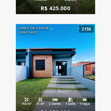
R$ 425.000
CAPÃO DA CANOA
2156
CAPÃO NOVO
CASA/SOBRADO
150 m²
75 m²
2 dorms
1 suíte
1 vaga