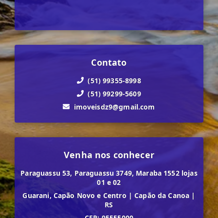
Contato
(51) 99355-8998
(51) 99299-5609
imoveisdz9@gmail.com
Venha nos conhecer
Paraguassu 53, Paraguassu 3749, Maraba 1552 lojas
01 e 02
Guarani, Capão Novo e Centro
|
Capão da Canoa
|
RS
CEP: 95555000