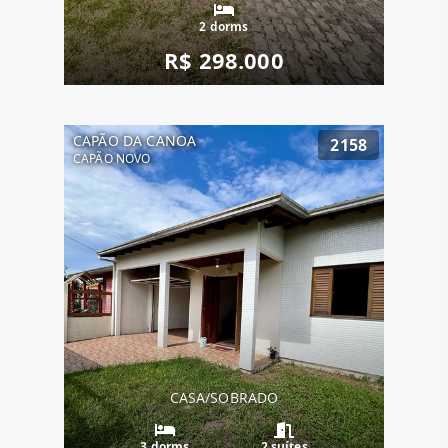
2 dorms
R$ 298.000
CAPÃO DA CANOA
2158
CAPÃO NOVO
CASA/SOBRADO
3 dorms
2 suítes