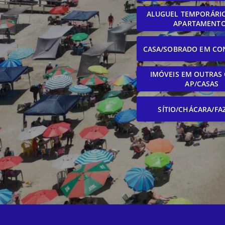
ALUGUEL TEMPORÁRIO
APARTAMENT
CASA/SOBRADO EM CO
IMÓVEIS EM OUTRAS 
AP/CASAS
SÍTIO/CHÁCARA/FA