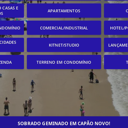
 CASAS E
APARTAMENTOS
OS
NDOMÍNIO
COMERCIAL/INDUSTRIAL
HOTEL/P
CIDADES
KITNET/STUDIO
LANÇAME
ZENDA
TERRENO EM CONDOMÍNIO
SOBRADO GEMINADO EM CAPÃO NOVO!