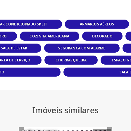
AR CONDICIONADO SPLIT
ARMÁRIOS AÉREOS
IDRO
COZINHA AMERICANA
DECORADO
SALA DE ESTAR
SEGURANÇA COM ALARME
ÁREA DE SERVIÇO
CHURRASQUEIRA
ESPAÇO G
DO
SALA 
Imóveis similares