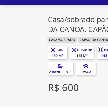
Casa/sobrado pa
DA CANOA, CAP
CASA/SOBRADO
CAPÃO DA CANO
TOTAL
CONSTRUÍDA
PR
150 M²
145 M²
145
2 BANHEIROS
1 VAGA
R$ 600