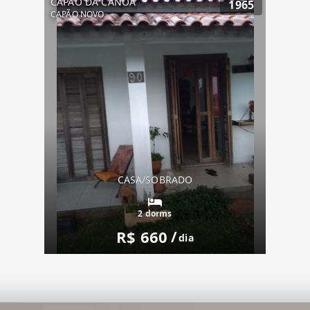
CAPÃO DA CANOA
1965
CAPÃO NOVO
CASA/SOBRADO
2 dorms
R$ 660
/
dia