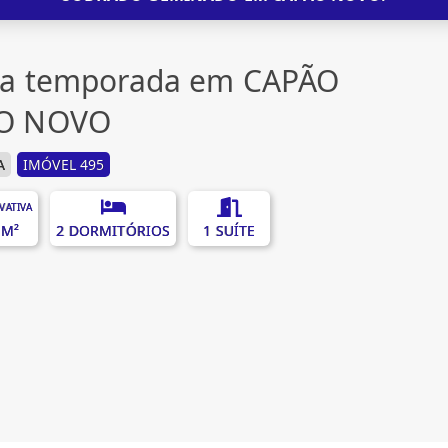
ra temporada em CAPÃO
ÃO NOVO
A
IMÓVEL 495
IVATIVA
 M²
2 DORMITÓRIOS
1 SUÍTE