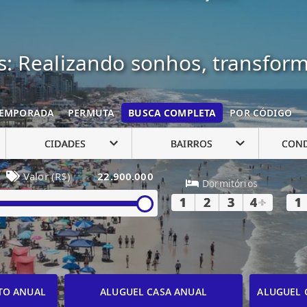
: Realizando sonhos, transfor
EMPORADA
PERMUTA
BUSCA COMPLETA
POR CÓDIGO
CIDADES
BAIRROS
CON
Valor (R$)
22.900.000
Dormitórios
1
2
3
4
+
1
TO ANUAL
ALUGUEL CASA ANUAL
ALUGUEL 