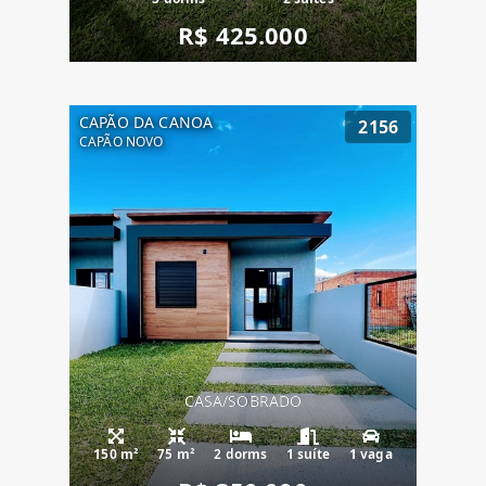
R$ 425.000
CAPÃO DA CANOA
2156
CAPÃO NOVO
CASA/SOBRADO
150 m²
75 m²
2 dorms
1 suíte
1 vaga