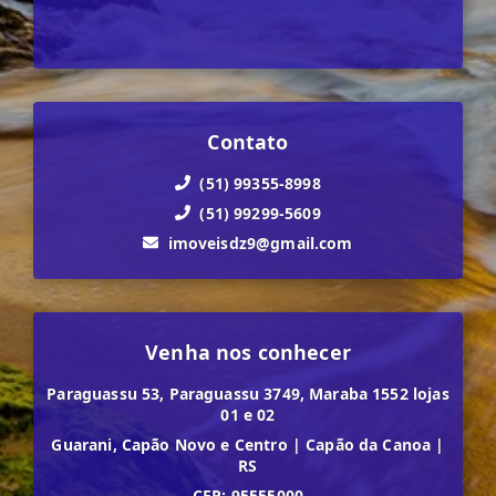
Contato
(51) 99355-8998
(51) 99299-5609
imoveisdz9@gmail.com
Venha nos conhecer
Paraguassu 53, Paraguassu 3749, Maraba 1552 lojas
01 e 02
Guarani, Capão Novo e Centro
|
Capão da Canoa
|
RS
CEP: 95555000