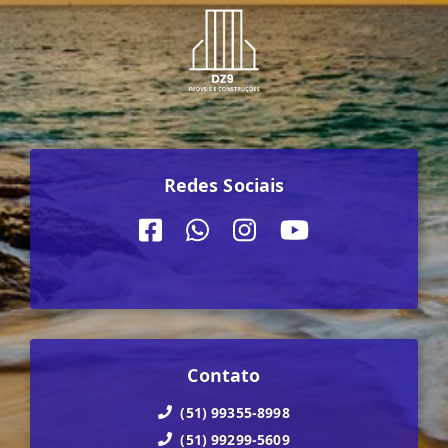
Redes Sociais
Contato
(51) 99355-8998
(51) 99299-5609