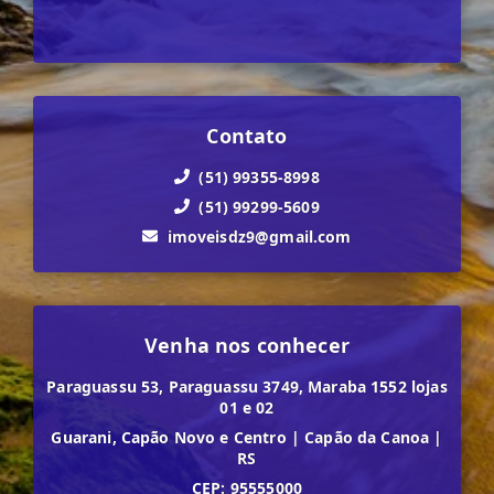
Contato
(51) 99355-8998
(51) 99299-5609
imoveisdz9@gmail.com
Venha nos conhecer
Paraguassu 53, Paraguassu 3749, Maraba 1552 lojas
01 e 02
Guarani, Capão Novo e Centro
|
Capão da Canoa
|
RS
CEP: 95555000