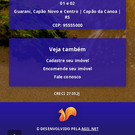
01 e 02
Guarani, Capão Novo e Centro
|
Capão da Canoa
|
RS
CEP: 95555000
Veja também
Cadastre seu imóvel
Encomende seu imóvel
Fale conosco
CRECI
27.052J
© DESENVOLVIDO PELA
AGIL.NET