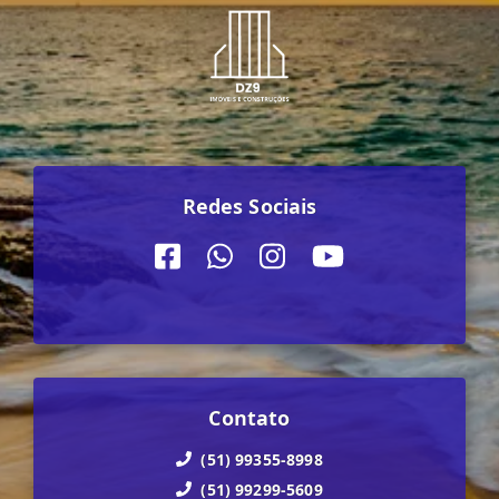
Redes Sociais
Contato
(51) 99355-8998
(51) 99299-5609