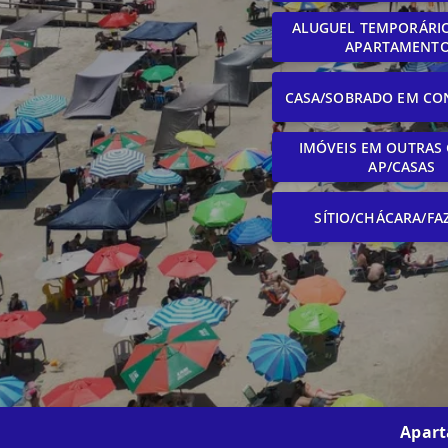
ALUGUEL TEMPORÁRIO
APARTAMENT
CASA/SOBRADO EM CO
IMÓVEIS EM OUTRAS 
AP/CASAS
SÍTIO/CHÁCARA/FA
Apart