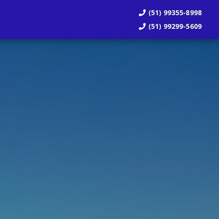
(51) 99355-8998
(51) 99299-5609