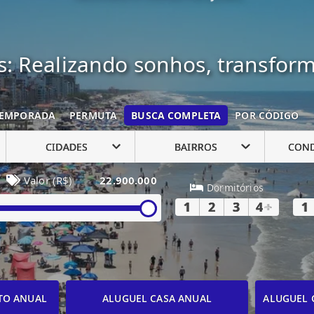
: Realizando sonhos, transfor
EMPORADA
PERMUTA
BUSCA COMPLETA
POR CÓDIGO
CIDADES
BAIRROS
CON
Valor (R$)
22.900.000
Dormitórios
1
2
3
4
+
1
TO ANUAL
ALUGUEL CASA ANUAL
ALUGUEL 