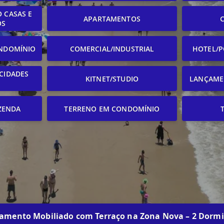
 CASAS E
APARTAMENTOS
OS
NDOMÍNIO
COMERCIAL/INDUSTRIAL
HOTEL/P
CIDADES
KITNET/STUDIO
LANÇAME
ZENDA
TERRENO EM CONDOMÍNIO
amento Mobiliado com Terraço na Zona Nova – 2 Dormi