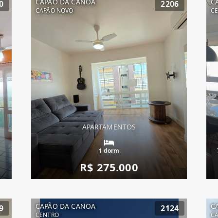
CAPÃO DA CANOA
C
0
2206
CAPÃO NOVO
C
APARTAMENTOS
1 dorm
R$ 275.000
CAPÃO DA CANOA
C
9
2124
CENTRO
C