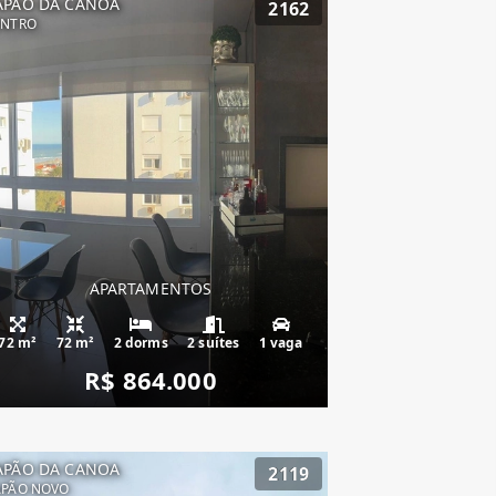
APÃO DA CANOA
2162
ENTRO
APARTAMENTOS
72 m²
72 m²
2 dorms
2 suítes
1 vaga
R$ 864.000
APÃO DA CANOA
2119
APÃO NOVO