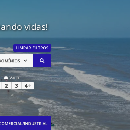
mando vidas!
LIMPAR FILTROS
DOMÍNIOS
Vagas
2
3
4
+
COMERCIAL/INDUSTRIAL