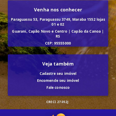
Venha nos conhecer
Paraguassu 53, Paraguassu 3749, Maraba 1552 lojas
01 e 02
Guarani, Capão Novo e Centro
|
Capão da Canoa
|
RS
CEP: 95555000
Veja também
Cadastre seu imóvel
Encomende seu imóvel
Fale conosco
CRECI
27.052J