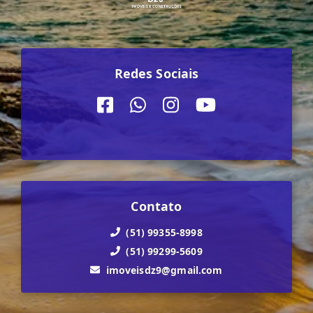
Redes Sociais
Contato
(51) 99355-8998
(51) 99299-5609
imoveisdz9@gmail.com