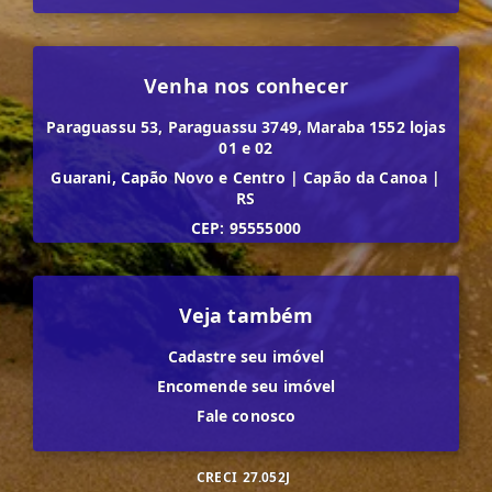
Venha nos conhecer
Paraguassu 53, Paraguassu 3749, Maraba 1552 lojas
01 e 02
Guarani, Capão Novo e Centro
|
Capão da Canoa
|
RS
CEP: 95555000
Veja também
Cadastre seu imóvel
Encomende seu imóvel
Fale conosco
CRECI
27.052J