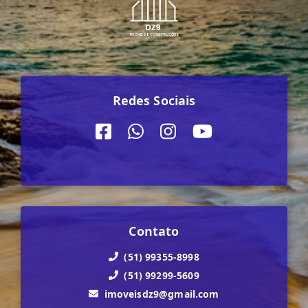
Redes Sociais
Contato
(51) 99355-8998
(51) 99299-5609
imoveisdz9@gmail.com