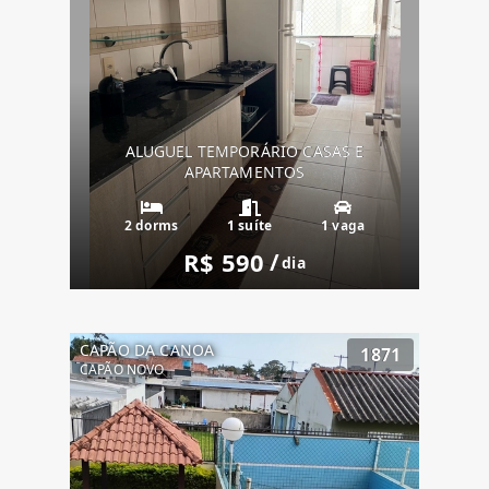
ALUGUEL TEMPORÁRIO CASAS E
APARTAMENTOS
2 dorms
1 suíte
1 vaga
R$ 590
/
dia
CAPÃO DA CANOA
1871
CAPÃO NOVO