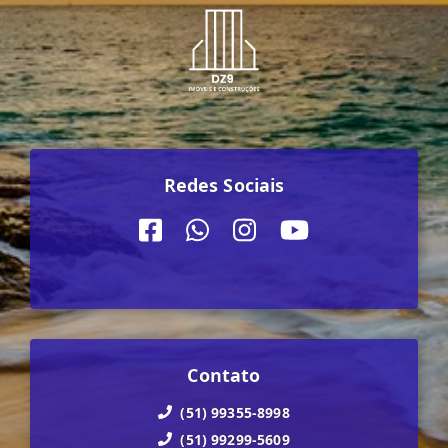
Redes Sociais
Contato
(51) 99355-8998
(51) 99299-5609