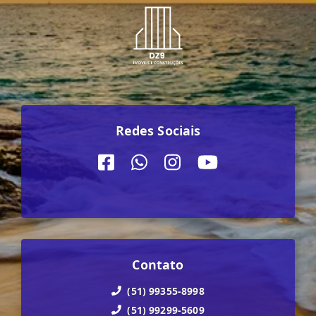
Redes Sociais
Contato
(51) 99355-8998
(51) 99299-5609