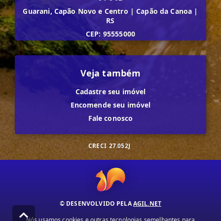
Guarani, Capão Novo e Centro
|
Capão da Canoa
|
RS
CEP: 95555000
Veja também
Cadastre seu imóvel
Encomende seu imóvel
Fale conosco
CRECI
27.052J
© DESENVOLVIDO PELA
AGIL.NET
Nós usamos cookies e outras tecnologias semelhantes para