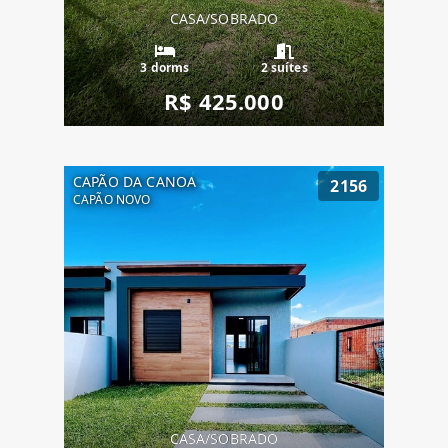
CASA/SOBRADO
3 dorms
2 suítes
R$ 425.000
CAPÃO DA CANOA
2156
CAPÃO NOVO
CASA/SOBRADO