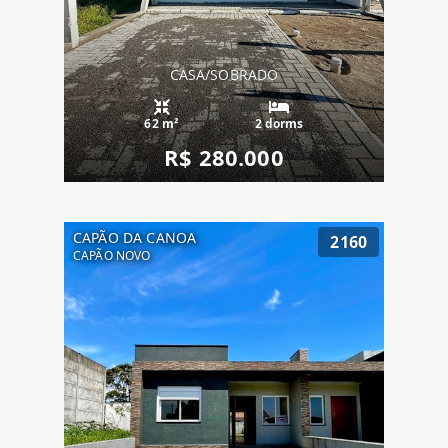
CASA/SOBRADO
62 m²
2 dorms
R$ 280.000
CAPÃO DA CANOA
2160
CAPÃO NOVO