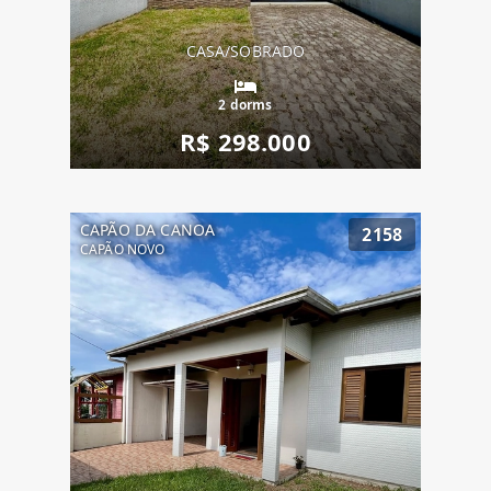
CASA/SOBRADO
2 dorms
R$ 298.000
CAPÃO DA CANOA
2158
CAPÃO NOVO