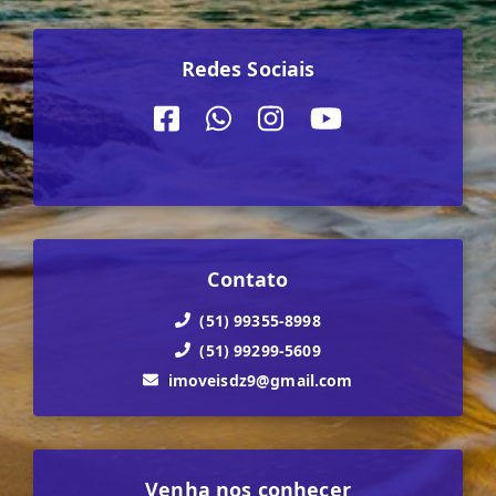
Redes Sociais
Contato
(51) 99355-8998
(51) 99299-5609
imoveisdz9@gmail.com
Venha nos conhecer