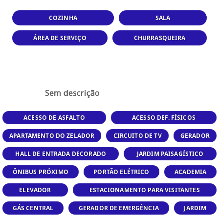
COZINHA
SALA
ÁREA DE SERVIÇO
CHURRASQUEIRA
Sem descrição
ACESSO DE ASFALTO
ACESSO DEF. FÍSICOS
APARTAMENTO DO ZELADOR
CIRCUITO DE TV
GERADOR
HALL DE ENTRADA DECORADO
JARDIM PAISAGÍSTICO
ÔNIBUS PRÓXIMO
PORTÃO ELÉTRICO
ACADEMIA
ELEVADOR
ESTACIONAMENTO PARA VISITANTES
GÁS CENTRAL
GERADOR DE EMERGÊNCIA
JARDIM