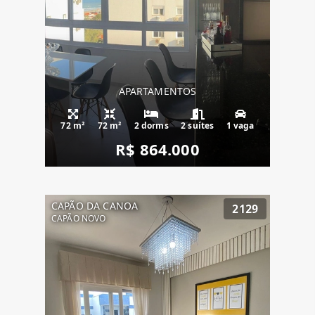
APARTAMENTOS
72 m²
72 m²
2 dorms
2 suítes
1 vaga
R$ 864.000
CAPÃO DA CANOA
2129
CAPÃO NOVO