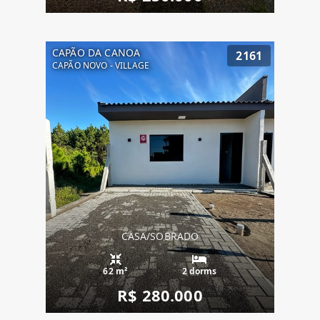
CAPÃO DA CANOA
2161
CAPÃO NOVO - VILLAGE
CASA/SOBRADO
62 m²
2 dorms
R$ 280.000