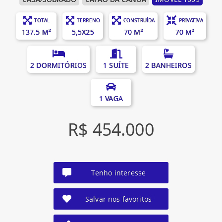
TOTAL
TERRENO
CONSTRUÍDA
PRIVATIVA
137.5 M²
5,5X25
70 M²
70 M²
2 DORMITÓRIOS
1 SUÍTE
2 BANHEIROS
1 VAGA
R$ 454.000
Tenho interesse
Salvar nos favoritos