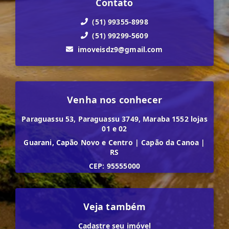
Contato
(51) 99355-8998
(51) 99299-5609
imoveisdz9@gmail.com
Venha nos conhecer
Paraguassu 53, Paraguassu 3749, Maraba 1552 lojas
01 e 02
Guarani, Capão Novo e Centro
|
Capão da Canoa
|
RS
CEP: 95555000
Veja também
Cadastre seu imóvel