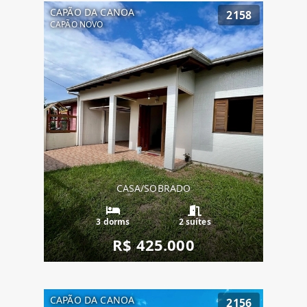
CAPÃO DA CANOA
2158
CAPÃO NOVO
CASA/SOBRADO
3 dorms
2 suítes
R$ 425.000
CAPÃO DA CANOA
2156