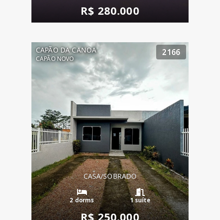
R$ 280.000
CAPÃO DA CANOA
2166
CAPÃO NOVO
CASA/SOBRADO
2 dorms
1 suíte
R$ 250.000