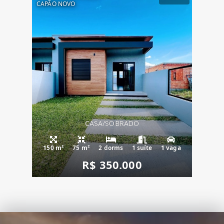
CAPÃO NOVO
CASA/SOBRADO
150 m²
75 m²
2 dorms
1 suíte
1 vaga
R$ 350.000