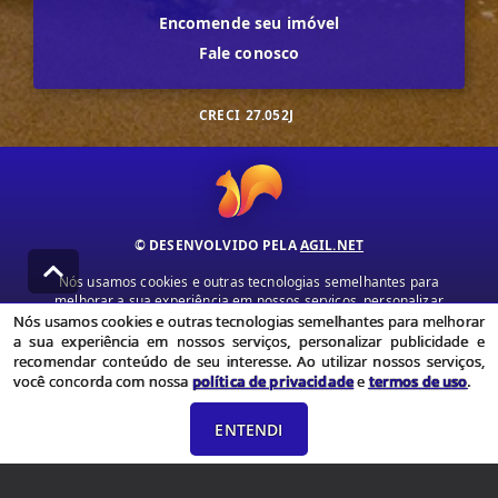
Encomende seu imóvel
Fale conosco
CRECI
27.052J
© DESENVOLVIDO PELA
AGIL.NET
Nós usamos cookies e outras tecnologias semelhantes para
melhorar a sua experiência em nossos serviços, personalizar
publicidade e recomendar conteúdo de seu interesse. Ao utilizar
Nós usamos cookies e outras tecnologias semelhantes para melhorar
nossos serviços, você concorda com nossa política de privacidade e
a sua experiência em nossos serviços, personalizar publicidade e
termos de uso.
recomendar conteúdo de seu interesse. Ao utilizar nossos serviços,
você concorda com nossa
política de privacidade
e
termos de uso
.
Política de Privacidade
Termos de uso
ENTENDI