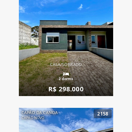
CASA/SOBRADO
2 dorms
R$ 298.000
CAPÃO DA CANOA
2158
CAPÃO NOVO