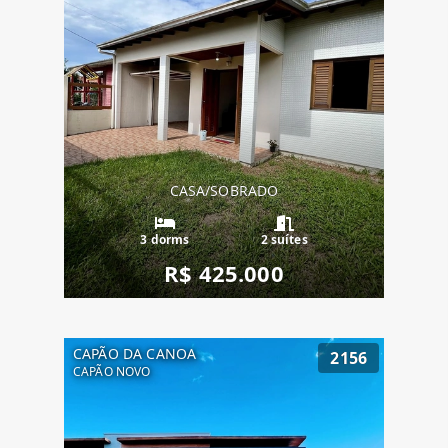
CASA/SOBRADO
3 dorms
2 suítes
R$ 425.000
CAPÃO DA CANOA
2156
CAPÃO NOVO