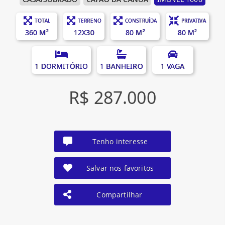
TOTAL
TERRENO
CONSTRUÍDA
PRIVATIVA
360 M²
12X30
80 M²
80 M²
1 DORMITÓRIO
1 BANHEIRO
1 VAGA
R$ 287.000
Tenho interesse
Salvar nos favoritos
Compartilhar