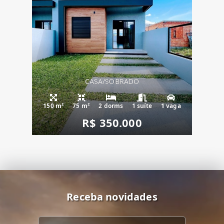
CASA/SOBRADO
150 m²
75 m²
2 dorms
1 suíte
1 vaga
R$ 350.000
Receba novidades