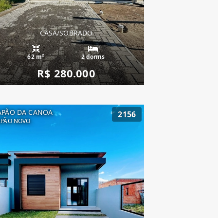
CASA/SOBRADO
62 m²
2 dorms
R$ 280.000
APÃO DA CANOA
2156
APÃO NOVO