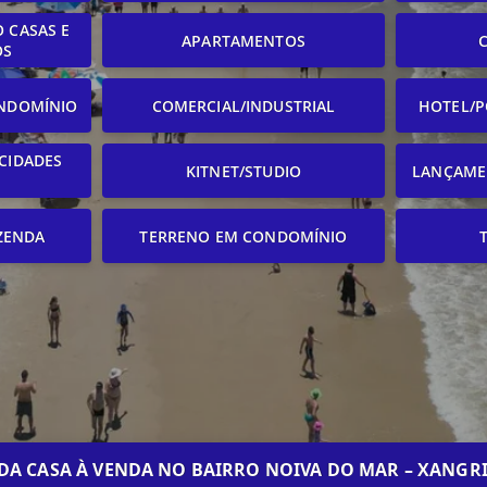
 CASAS E
APARTAMENTOS
OS
NDOMÍNIO
COMERCIAL/INDUSTRIAL
HOTEL/P
CIDADES
KITNET/STUDIO
LANÇAME
ZENDA
TERRENO EM CONDOMÍNIO
DA CASA À VENDA NO BAIRRO NOIVA DO MAR – XANGRI