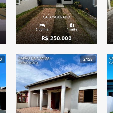
CASA/SOBRADO
2 dorms
1 suíte
R$ 250.000
CAPÃO DA CANOA
C
0
2158
CAPÃO NOVO
C