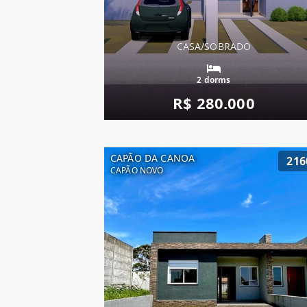
CASA/SOBRADO
2 dorms
R$ 280.000
CAPÃO DA CANOA
216
CAPÃO NOVO