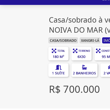
Casa/sobrado à 
NOIVA DO MAR (v
CASA/SOBRADO
XANGRI-LÁ
IMÓ
TOTAL
TERRENO
CONST
180 M²
6X30
95 M
1 SUÍTE
2 BANHEIROS
2 V
R$ 700.000