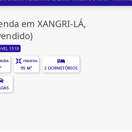
venda em XANGRI-LÁ,
endido)
VEL 1518
RUÍDA
PRIVATIVA
²
95 M²
2 DORMITÓRIOS
AGAS