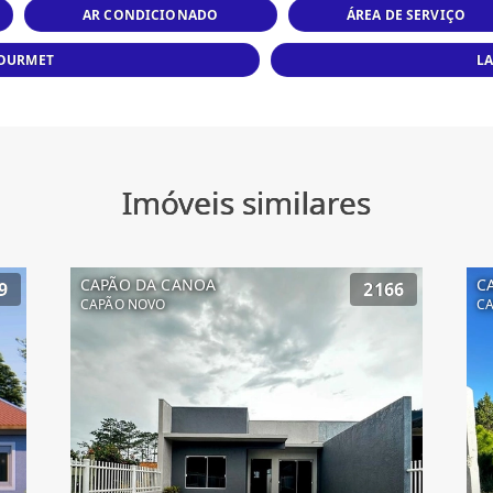
AR CONDICIONADO
ÁREA DE SERVIÇO
GOURMET
L
Imóveis similares
CAPÃO DA CANOA
C
9
2166
CAPÃO NOVO
CA