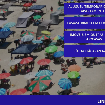
ALUGUEL TEMPORÁRIO
APARTAMENT
CASA/SOBRADO EM CO
IMÓVEIS EM OUTRAS 
AP/CASAS
SÍTIO/CHÁCARA/FA
LIN