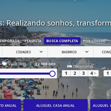
: Realizando sonhos, transfor
EMPORADA
PERMUTA
BUSCA COMPLETA
POR CÓDIGO
CIDADES
BAIRROS
CON
Valor (R$)
22.900.000
Dormitórios
1
2
3
4
+
1
TO ANUAL
ALUGUEL CASA ANUAL
ALUGUEL 