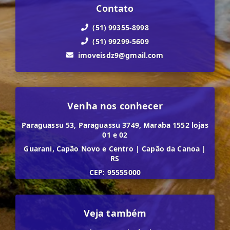
Contato
(51) 99355-8998
(51) 99299-5609
imoveisdz9@gmail.com
Venha nos conhecer
Paraguassu 53, Paraguassu 3749, Maraba 1552 lojas
01 e 02
Guarani, Capão Novo e Centro
|
Capão da Canoa
|
RS
CEP: 95555000
Veja também