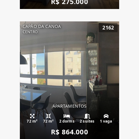
R$ 275.000
CAPÃO DA CANOA
2162
CENTRO
APARTAMENTOS
72 m²
72 m²
2 dorms
2 suítes
1 vaga
R$ 864.000