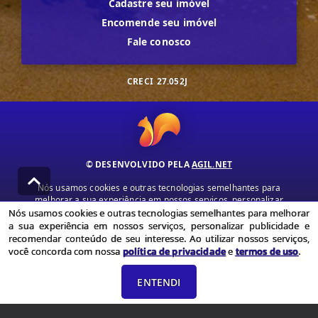
Cadastre seu imóvel
Encomende seu imóvel
Fale conosco
CRECI
27.052J
© DESENVOLVIDO PELA
AGIL.NET
Nós usamos cookies e outras tecnologias semelhantes para
melhorar a sua experiência em nossos serviços, personalizar
publicidade e recomendar conteúdo de seu interesse. Ao utilizar
Nós usamos cookies e outras tecnologias semelhantes para melhorar
nossos serviços, você concorda com nossa política de privacidade e
a sua experiência em nossos serviços, personalizar publicidade e
termos de uso.
recomendar conteúdo de seu interesse. Ao utilizar nossos serviços,
você concorda com nossa
política de privacidade
e
termos de uso
.
Política de Privacidade
Termos de uso
ENTENDI