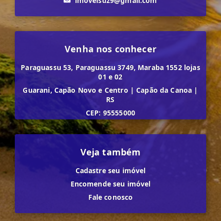
imoveisdz9@gmail.com
Venha nos conhecer
Paraguassu 53, Paraguassu 3749, Maraba 1552 lojas
01 e 02
Guarani, Capão Novo e Centro
|
Capão da Canoa
|
RS
CEP: 95555000
Veja também
Cadastre seu imóvel
Encomende seu imóvel
Fale conosco