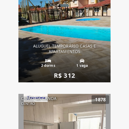
ALUGUEL TEMPORÁRIO CASAS E
APARTAMENTOS
2 dorms
1 vaga
R$ 312
CAPÃO DA CANOA
1878
CENTRO