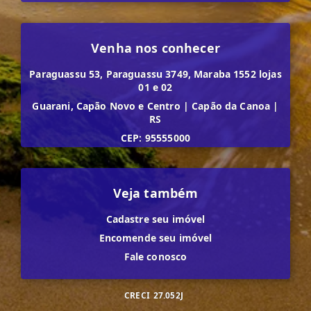
Venha nos conhecer
Paraguassu 53, Paraguassu 3749, Maraba 1552 lojas
01 e 02
Guarani, Capão Novo e Centro
|
Capão da Canoa
|
RS
CEP: 95555000
Veja também
Cadastre seu imóvel
Encomende seu imóvel
Fale conosco
CRECI
27.052J