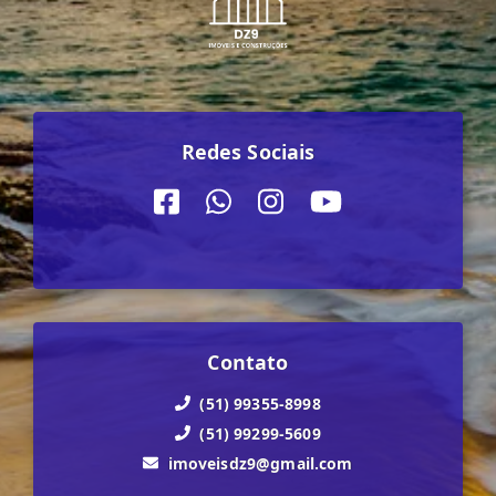
Redes Sociais
Contato
(51) 99355-8998
(51) 99299-5609
imoveisdz9@gmail.com