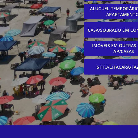
ALUGUEL TEMPORÁRIO
APARTAMENT
CASA/SOBRADO EM CO
IMÓVEIS EM OUTRAS 
AP/CASAS
SÍTIO/CHÁCARA/FA