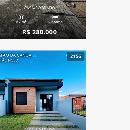
CASA/SOBRADO
62 m²
2 dorms
R$ 280.000
APÃO DA CANOA
2156
APÃO NOVO
CASA/SOBRADO