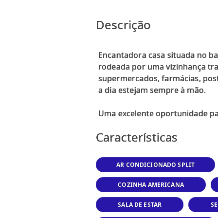
Descrição
Encantadora casa situada no ba
rodeada por uma vizinhança tran
supermercados, farmácias, post
a dia estejam sempre à mão.
Características
AR CONDICIONADO SPLIT
COZINHA AMERICANA
SALA DE ESTAR
S