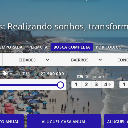
: Realizando sonhos, transfor
EMPORADA
PERMUTA
BUSCA COMPLETA
POR CÓDIGO
CIDADES
BAIRROS
CON
Valor (R$)
22.900.000
Dormitórios
1
2
3
4
+
1
TO ANUAL
ALUGUEL CASA ANUAL
ALUGUEL 