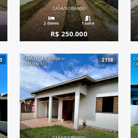
CASA/SOBRADO
2 dorms
1 suíte
R$ 250.000
CAPÃO DA CANOA
C
0
2158
CAPÃO NOVO
C
CASA/SOBRADO