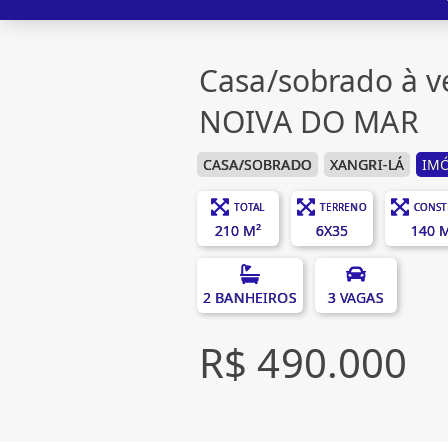
Casa/sobrado à 
NOIVA DO MAR
CASA/SOBRADO
XANGRI-LÁ
IMÓ
TOTAL
TERRENO
CONST
210 M²
6X35
140 
2 BANHEIROS
3 VAGAS
R$ 490.000