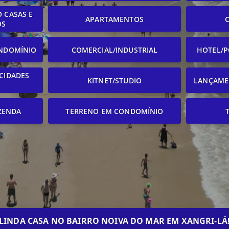
 CASAS E
APARTAMENTOS
OS
NDOMÍNIO
COMERCIAL/INDUSTRIAL
HOTEL/P
CIDADES
KITNET/STUDIO
LANÇAME
ZENDA
TERRENO EM CONDOMÍNIO
LINDA CASA NO BAIRRO NOIVA DO MAR EM XANGRI-LÁ