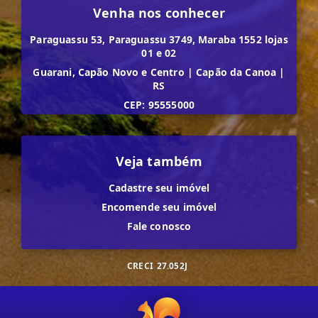
Venha nos conhecer
Paraguassu 53, Paraguassu 3749, Maraba 1552 lojas
01 e 02
Guarani, Capão Novo e Centro
|
Capão da Canoa
|
RS
CEP: 95555000
Veja também
Cadastre seu imóvel
Encomende seu imóvel
Fale conosco
CRECI
27.052J