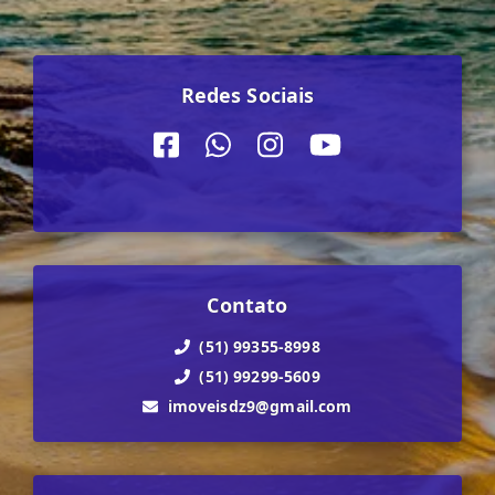
Redes Sociais
Contato
(51) 99355-8998
(51) 99299-5609
imoveisdz9@gmail.com