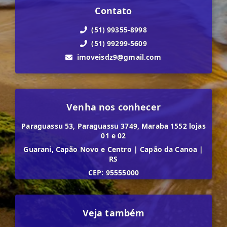
Contato
(51) 99355-8998
(51) 99299-5609
imoveisdz9@gmail.com
Venha nos conhecer
Paraguassu 53, Paraguassu 3749, Maraba 1552 lojas
01 e 02
Guarani, Capão Novo e Centro
|
Capão da Canoa
|
RS
CEP: 95555000
Veja também