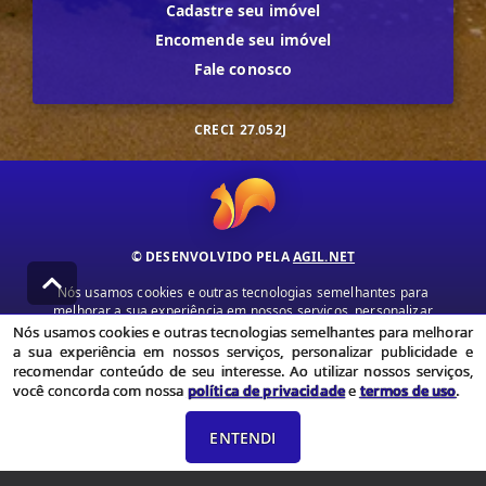
Cadastre seu imóvel
Encomende seu imóvel
Fale conosco
CRECI
27.052J
© DESENVOLVIDO PELA
AGIL.NET
Nós usamos cookies e outras tecnologias semelhantes para
melhorar a sua experiência em nossos serviços, personalizar
publicidade e recomendar conteúdo de seu interesse. Ao utilizar
Nós usamos cookies e outras tecnologias semelhantes para melhorar
nossos serviços, você concorda com nossa política de privacidade e
a sua experiência em nossos serviços, personalizar publicidade e
termos de uso.
recomendar conteúdo de seu interesse. Ao utilizar nossos serviços,
você concorda com nossa
política de privacidade
e
termos de uso
.
Política de Privacidade
Termos de uso
ENTENDI