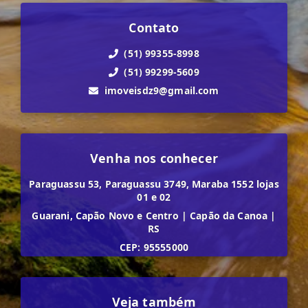
Contato
(51) 99355-8998
(51) 99299-5609
imoveisdz9@gmail.com
Venha nos conhecer
Paraguassu 53, Paraguassu 3749, Maraba 1552 lojas
01 e 02
Guarani, Capão Novo e Centro
|
Capão da Canoa
|
RS
CEP: 95555000
Veja também