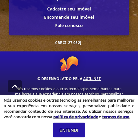
Cadastre seu imóvel
Encomende seu imóvel
Fale conosco
CRECI
27.052J
© DESENVOLVIDO PELA
AGIL.NET
Nós usamos cookies e outras tecnologias semelhantes para
melhorar a sua experiência em nossos serviços, personalizar
publicidade e recomendar conteúdo de seu interesse. Ao utilizar
Nós usamos cookies e outras tecnologias semelhantes para melhorar
nossos serviços, você concorda com nossa política de privacidade e
a sua experiência em nossos serviços, personalizar publicidade e
termos de uso.
recomendar conteúdo de seu interesse. Ao utilizar nossos serviços,
você concorda com nossa
política de privacidade
e
termos de uso
.
Política de Privacidade
Termos de uso
ENTENDI