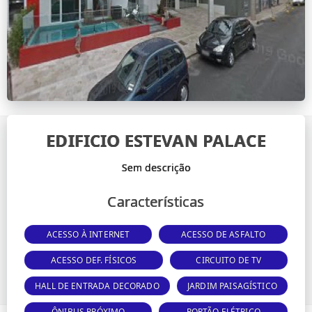
EDIFICIO ESTEVAN PALACE
Características
ACESSO À INTERNET
ACESSO DE ASFALTO
ACESSO DEF. FÍSICOS
CIRCUITO DE TV
HALL DE ENTRADA DECORADO
JARDIM PAISAGÍSTICO
ÔNIBUS PRÓXIMO
PORTÃO ELÉTRICO