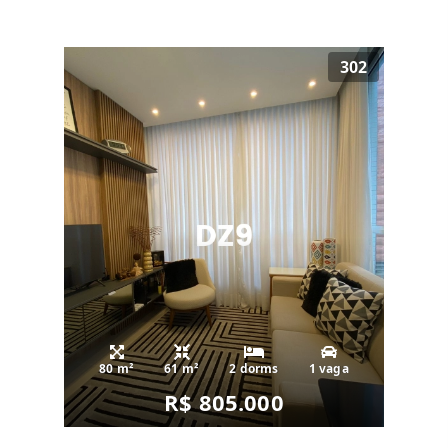
302
80 m²
61 m²
2 dorms
1 vaga
R$ 805.000