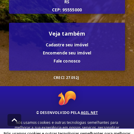
RS
CEP: 95555000
Veja também
Cadastre seu imóvel
Encomende seu imóvel
Fale conosco
CRECI
27.052J
© DESENVOLVIDO PELA
AGIL.NET
Nós usamos cookies e outras tecnologias semelhantes para
melhorar a sua experiência em nossos serviços, personalizar
publicidade e recomendar conteúdo de seu interesse. Ao utilizar
Nós usamos cookies e outras tecnologias semelhantes para melhorar