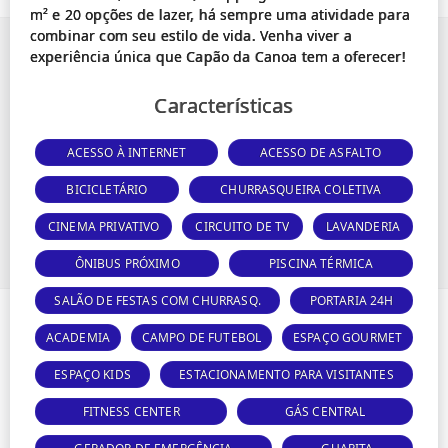
m² e 20 opções de lazer, há sempre uma atividade para
combinar com seu estilo de vida. Venha viver a
Características
ACESSO À INTERNET
ACESSO DE ASFALTO
BICICLETÁRIO
CHURRASQUEIRA COLETIVA
CINEMA PRIVATIVO
CIRCUITO DE TV
LAVANDERIA
ÔNIBUS PRÓXIMO
PISCINA TÉRMICA
SALÃO DE FESTAS COM CHURRASQ.
PORTARIA 24H
ACADEMIA
CAMPO DE FUTEBOL
ESPAÇO GOURMET
ESPAÇO KIDS
ESTACIONAMENTO PARA VISITANTES
FITNESS CENTER
GÁS CENTRAL