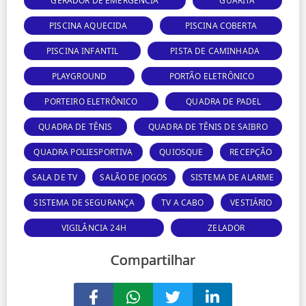
GERADOR DE EMERGÊNCIA
GUARITA
PISCINA AQUECIDA
PISCINA COBERTA
PISCINA INFANTIL
PISTA DE CAMINHADA
PLAYGROUND
PORTÃO ELETRÔNICO
PORTEIRO ELETRÔNICO
QUADRA DE PADEL
QUADRA DE TÊNIS
QUADRA DE TÊNIS DE SAIBRO
QUADRA POLIESPORTIVA
QUIOSQUE
RECEPÇÃO
SALA DE TV
SALÃO DE JOGOS
SISTEMA DE ALARME
SISTEMA DE SEGURANÇA
TV A CABO
VESTIÁRIO
VIGILÂNCIA 24H
ZELADOR
Compartilhar