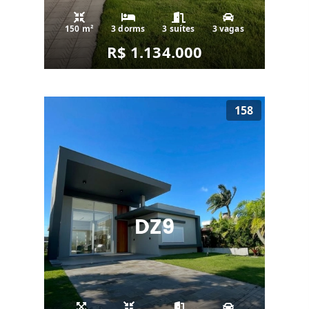
150 m²
3 dorms
3 suítes
3 vagas
R$ 1.134.000
158