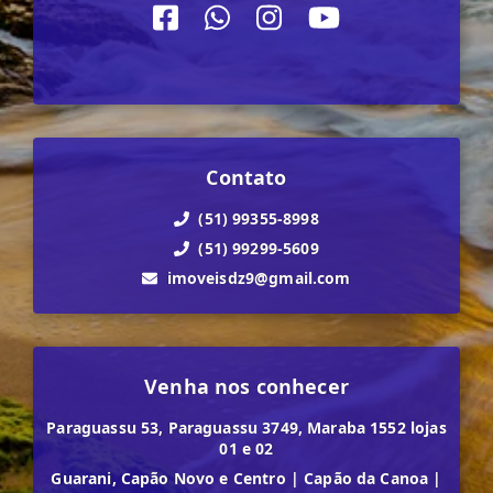
Contato
(51) 99355-8998
(51) 99299-5609
imoveisdz9@gmail.com
Venha nos conhecer
Paraguassu 53, Paraguassu 3749, Maraba 1552 lojas
01 e 02
Guarani, Capão Novo e Centro
|
Capão da Canoa
|