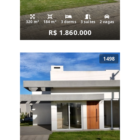
320 m²
184 m²
3 dorms
3 suítes
2 vagas
R$ 1.860.000
1498