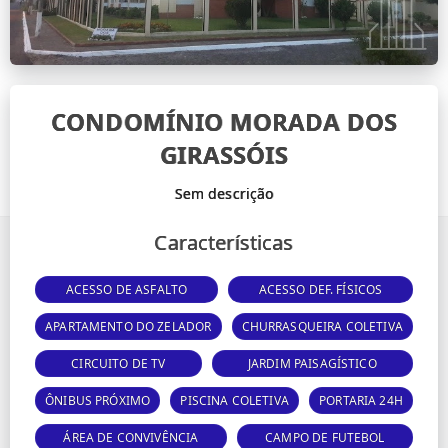
CONDOMÍNIO MORADA DOS
GIRASSÓIS
Características
ACESSO DE ASFALTO
ACESSO DEF. FÍSICOS
APARTAMENTO DO ZELADOR
CHURRASQUEIRA COLETIVA
CIRCUITO DE TV
JARDIM PAISAGÍSTICO
ÔNIBUS PRÓXIMO
PISCINA COLETIVA
PORTARIA 24H
ÁREA DE CONVIVÊNCIA
CAMPO DE FUTEBOL