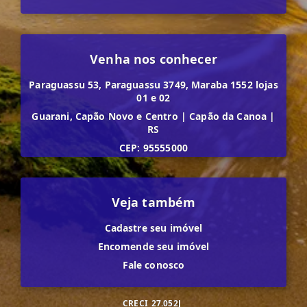
Venha nos conhecer
Paraguassu 53, Paraguassu 3749, Maraba 1552 lojas
01 e 02
Guarani, Capão Novo e Centro
|
Capão da Canoa
|
RS
CEP: 95555000
Veja também
Cadastre seu imóvel
Encomende seu imóvel
Fale conosco
CRECI
27.052J