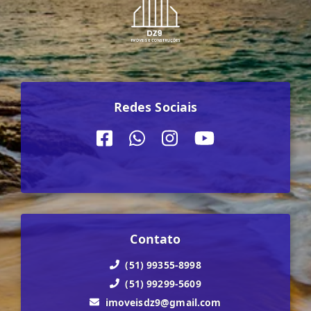
Redes Sociais
Contato
(51) 99355-8998
(51) 99299-5609
imoveisdz9@gmail.com