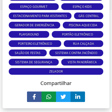
ESPAÇO GOURMET
ESPAÇO KIDS
ESTACIONAMENTO PARA VISITANTES
GÁS CENTRAL
GERADOR DE EMERGÊNCIA
PISCINA AQUECIDA
PLAYGROUND
PORTÃO ELETRÔNICO
PORTEIRO ELETRÔNICO
RUA CALÇADA
SALÃO DE FESTAS
SISTEMA CONTRA INCÊNDIO
SISTEMA DE SEGURANÇA
VISTA PANORÂMICA
ZELADOR
Compartilhar