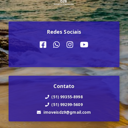
Redes Sociais
Contato
(51) 99355-8998
(51) 99299-5609
imoveisdz9@gmail.com