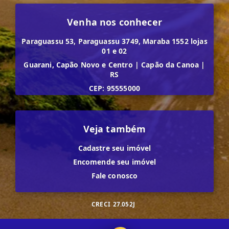
Venha nos conhecer
Paraguassu 53, Paraguassu 3749, Maraba 1552 lojas
01 e 02
Guarani, Capão Novo e Centro
|
Capão da Canoa
|
RS
CEP: 95555000
Veja também
Cadastre seu imóvel
Encomende seu imóvel
Fale conosco
CRECI
27.052J