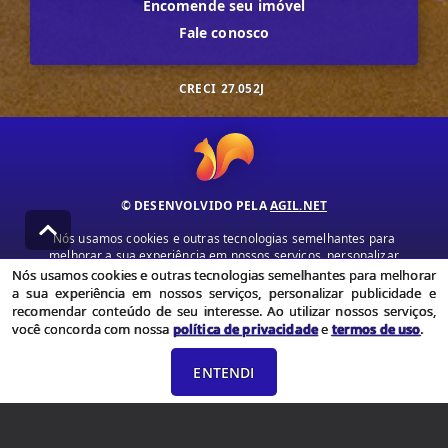
Encomende seu imóvel
Fale conosco
CRECI
27.052J
© DESENVOLVIDO PELA
AGIL.NET
Nós usamos cookies e outras tecnologias semelhantes para
melhorar a sua experiência em nossos serviços, personalizar
publicidade e recomendar conteúdo de seu interesse. Ao utilizar
Nós usamos cookies e outras tecnologias semelhantes para melhorar
nossos serviços, você concorda com nossa política de privacidade e
a sua experiência em nossos serviços, personalizar publicidade e
termos de uso.
recomendar conteúdo de seu interesse. Ao utilizar nossos serviços,
você concorda com nossa
política de privacidade
e
termos de uso
.
Política de Privacidade
Termos de uso
ENTENDI