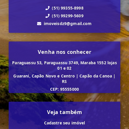
(51) 99355-8998
(51) 99299-5609
imoveisdz9@gmail.com
Venha nos conhecer
Paraguassu 53, Paraguassu 3749, Maraba 1552 lojas
01 e 02
Guarani, Capão Novo e Centro
|
Capão da Canoa
|
RS
CEP: 95555000
Veja também
Cadastre seu imóvel