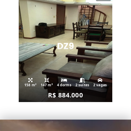
158 m²
147 m²
4 dorms
2 suítes
2 vagas
R$ 884.000