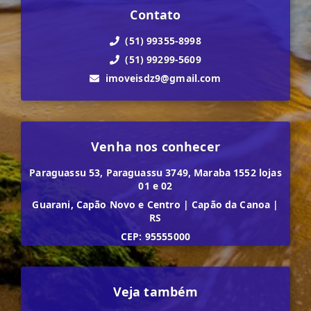
Contato
(51) 99355-8998
(51) 99299-5609
imoveisdz9@gmail.com
Venha nos conhecer
Paraguassu 53, Paraguassu 3749, Maraba 1552 lojas
01 e 02
Guarani, Capão Novo e Centro
|
Capão da Canoa
|
RS
CEP: 95555000
Veja também