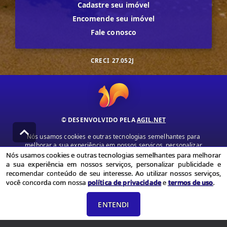
Cadastre seu imóvel
Encomende seu imóvel
Fale conosco
CRECI
27.052J
© DESENVOLVIDO PELA
AGIL.NET
Nós usamos cookies e outras tecnologias semelhantes para
melhorar a sua experiência em nossos serviços, personalizar
publicidade e recomendar conteúdo de seu interesse. Ao utilizar
Nós usamos cookies e outras tecnologias semelhantes para melhorar
nossos serviços, você concorda com nossa política de privacidade e
a sua experiência em nossos serviços, personalizar publicidade e
termos de uso.
recomendar conteúdo de seu interesse. Ao utilizar nossos serviços,
você concorda com nossa
política de privacidade
e
termos de uso
.
Política de Privacidade
Termos de uso
ENTENDI